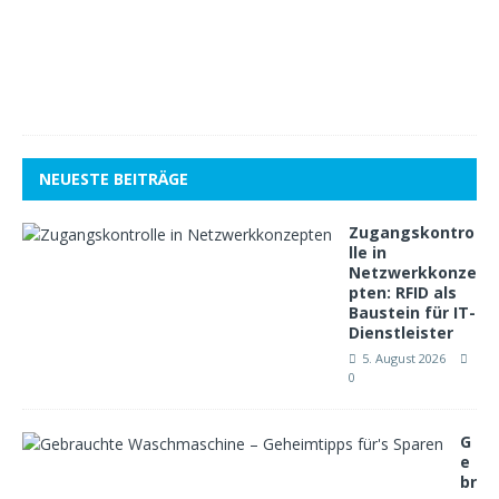
2
0
1
8
1
NEUESTE BEITRÄGE
Zugangskontro
lle in
Netzwerkkonze
pten: RFID als
Baustein für IT-
Dienstleister
5. August 2026
0
G
e
br