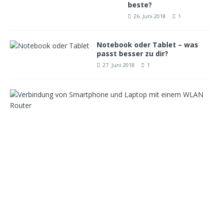
beste?
26. Juni 2018
1
Notebook oder Tablet – was
passt besser zu dir?
27. Juni 2018
1
W
e
l
c
h
e
r
W
L
A
N
R
o
u
t