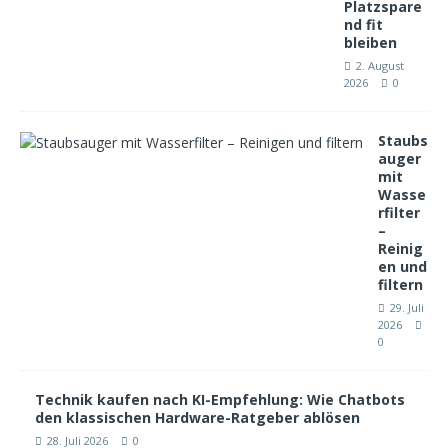
Platzspare
nd fit
bleiben
2. August
2026
0
Staubs
auger
mit
Wasse
rfilter
–
Reinig
en und
filtern
29. Juli
2026
0
Technik kaufen nach KI-Empfehlung: Wie Chatbots
den klassischen Hardware-Ratgeber ablösen
28. Juli 2026
0