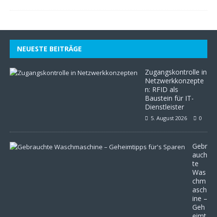
NEUESTE BEITRÄGE
Zugangskontrolle in
Netzwerkkonzepte
n: RFID als
Baustein für IT-
Dienstleister
5. August 2026
0
Gebr
auch
te
Was
chm
asch
ine –
Geh
eimt