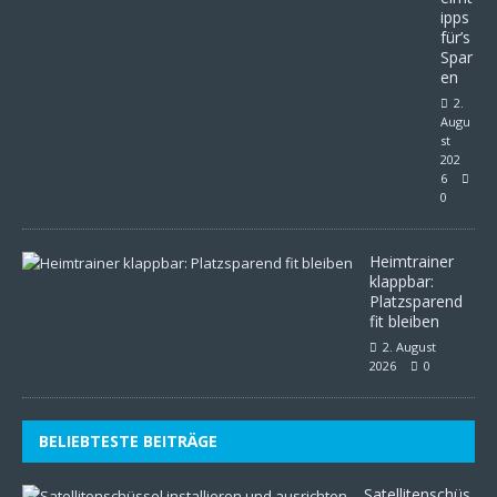
ipps
für’s
Spar
en
2.
Augu
st
202
6
0
Heimtrainer
klappbar:
Platzsparend
fit bleiben
2. August
2026
0
BELIEBTESTE BEITRÄGE
Satellitenschüs