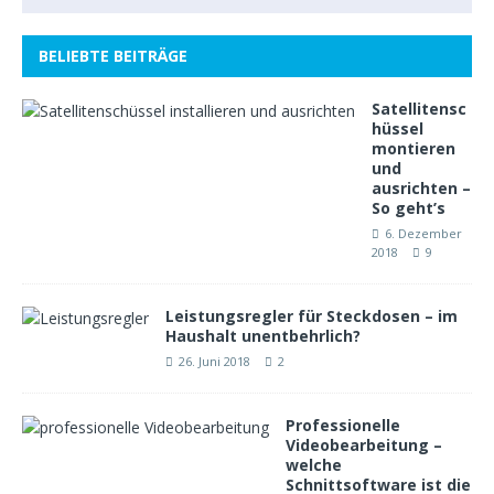
BELIEBTE BEITRÄGE
Satellitensc
hüssel
montieren
und
ausrichten –
So geht’s
6. Dezember
2018
9
Leistungsregler für Steckdosen – im
Haushalt unentbehrlich?
26. Juni 2018
2
Professionelle
Videobearbeitung –
welche
Schnittsoftware ist die