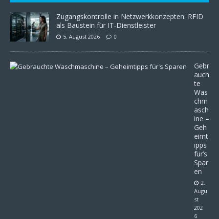
Zugangskontrolle in Netzwerkkonzepten: RFID
als Baustein für IT-Dienstleister
5. August 2026
0
Gebr
auch
te
Was
chm
asch
ine –
Geh
eimt
ipps
für’s
Spar
en
2.
Augu
st
202
6