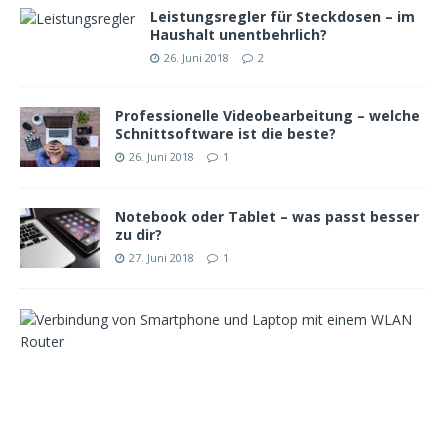
Leistungsregler für Steckdosen – im
Haushalt unentbehrlich?
26. Juni 2018
2
Professionelle Videobearbeitung – welche
Schnittsoftware ist die beste?
26. Juni 2018
1
Notebook oder Tablet – was passt besser
zu dir?
27. Juni 2018
1
W
e
l
c
h
e
r
W