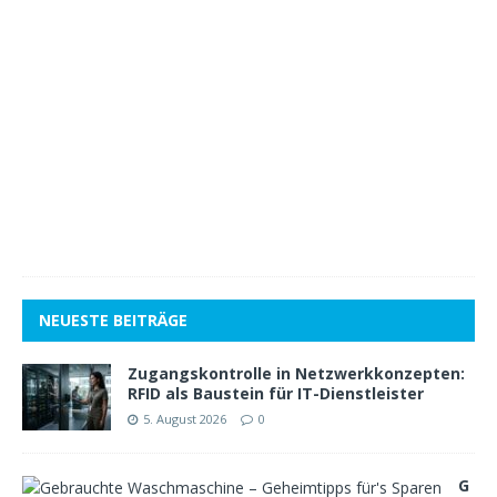
e
z
e
m
b
e
r
2
0
1
8
1
NEUESTE BEITRÄGE
Zugangskontrolle in Netzwerkkonzepten:
RFID als Baustein für IT-Dienstleister
5. August 2026
0
G