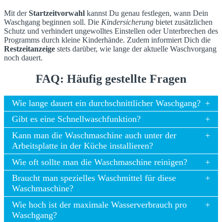
Mit der
Startzeitvorwahl
kannst Du genau festlegen, wann Dein
Waschgang beginnen soll. Die
Kindersicherung
bietet zusätzlichen
Schutz und verhindert ungewolltes Einstellen oder Unterbrechen des
Programms durch kleine Kinderhände. Zudem informiert Dich die
Restzeitanzeige
stets darüber, wie lange der aktuelle Waschvorgang
noch dauert.
FAQ: Häufig gestellte Fragen
Wie lange dauert ein durchschnittlicher Waschgang?
Gibt es eine Schnellwaschfunktion?
Kann man die Waschmaschine auch unter der
Arbeitsplatte in der Küche installieren?
Wie oft sollte man die Waschmaschine reinigen?
Braucht man spezielles Waschmittel für diese
Waschmaschine?
Wie hoch ist der maximale Wasserverbrauch pro
Waschgang?