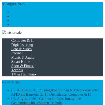
8. August 2026
https://www.facebook.com/
https://twitter.com/
https://plus.google.com/
https://www.linkedin.com/
Computer & IT
Digitalisierung
Foto & Video
Internet
Musik & Audio
Smart Home
Sport & Fitness
Technik
TV & Heimkino
News Ticker
[ 5. August 2026 ]
Zugangskontrolle in Netzwerkkonzepten:
RFID als Baustein für IT-Dienstleister
Computer & IT
[ 2. August 2026 ]
Gebrauchte Waschmaschine –
Geheimtipps für’s Sparen
Technik