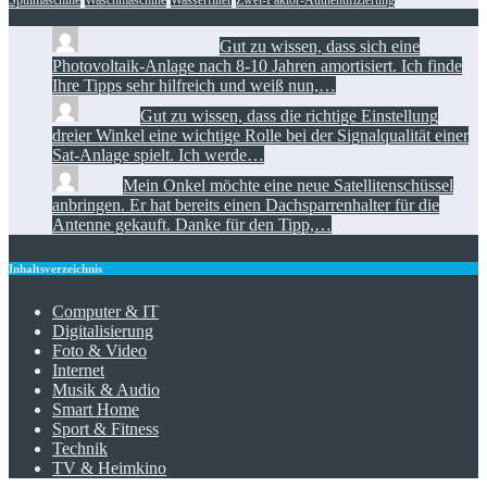
Spülmaschine
Waschmaschine
Wasserfilter
Zwei-Faktor-Authentifizierung
Manuel Löhrmann:
Gut zu wissen, dass sich eine
Photovoltaik-Anlage nach 8-10 Jahren amortisiert. Ich finde
Ihre Tipps sehr hilfreich und weiß nun,…
Florian:
Gut zu wissen, dass die richtige Einstellung
dreier Winkel eine wichtige Rolle bei der Signalqualität einer
Sat-Anlage spielt. Ich werde…
Toni:
Mein Onkel möchte eine neue Satellitenschüssel
anbringen. Er hat bereits einen Dachsparrenhalter für die
Antenne gekauft. Danke für den Tipp,…
Inhaltsverzeichnis
Computer & IT
Digitalisierung
Foto & Video
Internet
Musik & Audio
Smart Home
Sport & Fitness
Technik
TV & Heimkino