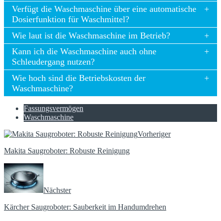
Verfügt die Waschmaschine über eine automatische
Dosierfunktion für Waschmittel?
Wie laut ist die Waschmaschine im Betrieb?
Kann ich die Waschmaschine auch ohne
Schleudergang nutzen?
Wie hoch sind die Betriebskosten der
Waschmaschine?
Fassungsvermögen
Waschmaschine
Vorheriger
Makita Saugroboter: Robuste Reinigung
Nächster
Kärcher Saugroboter: Sauberkeit im Handumdrehen