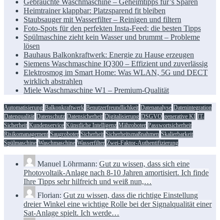
Gebrauchte Waschmaschine – Geheimtipps für’s Sparen
Heimtrainer klappbar: Platzsparend fit bleiben
Staubsauger mit Wasserfilter – Reinigen und filtern
Foto-Spots für den perfekten Insta-Feed: die besten Tipps
Spülmaschine zieht kein Wasser und brummt – Probleme
lösen
Bauhaus Balkonkraftwerk: Energie zu Hause erzeugen
Siemens Waschmaschine IQ300 – Effizient und zuverlässig
Elektrosmog im Smart Home: Was WLAN, 5G und DECT
wirklich abstrahlen
Miele Waschmaschine W1 – Premium-Qualität
Automatisierung
Balkonkraftwerk
Benutzerfreundlichkeit
Datenanalyse
Datenintegration
Datenqualität
Datenschutz
Datensicherheit
Digitalisierung
DSGVO
generative KI
IT-
Sicherheit
Kundenservice
Künstliche Intelligenz
Mähroboter
Passwortsicherheit
Risikomanagement
Saugroboter
Sicherheit
Sicherheitsmaßnahmen
Skalierbarkeit
Spülmaschine
Waschmaschine
Wasserfilter
Zwei-Faktor-Authentifizierung
Manuel Löhrmann:
Gut zu wissen, dass sich eine
Photovoltaik-Anlage nach 8-10 Jahren amortisiert. Ich finde
Ihre Tipps sehr hilfreich und weiß nun,…
Florian:
Gut zu wissen, dass die richtige Einstellung
dreier Winkel eine wichtige Rolle bei der Signalqualität einer
Sat-Anlage spielt. Ich werde…