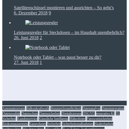
Satellitenschüssel montieren und ausrichten – So geht’s
6. Dezember 2018
9
Leistungsregler für Steckdosen – im Haushalt unentbehrlich?
26. Juni 2018
2
Notebook oder Tablet – was passt besser zu dir?
27. Juni 2018
1
Zugangskontrolle in Netzwerkkonzepten: RFID als Baustein
für IT-Dienstleister
Gebrauchte Waschmaschine – Geheimtipps für’s Sparen
Heimtrainer klappbar: Platzsparend fit bleiben
Staubsauger mit Wasserfilter – Reinigen und filtern
Foto-Spots für den perfekten Insta-Feed: die besten Tipps
Automatisierung
Balkonkraftwerk
Benutzerfreundlichkeit
Datenanalyse
Datenintegration
Datenqualität
Datenschutz
Datensicherheit
Digitalisierung
DSGVO
generative KI
IT-
Sicherheit
Kundenservice
Künstliche Intelligenz
Mähroboter
Passwortsicherheit
Risikomanagement
Saugroboter
Sicherheit
Sicherheitsmaßnahmen
Skalierbarkeit