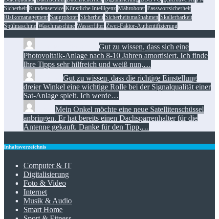
Sicherheit
Kundenservice
Künstliche Intelligenz
Mähroboter
Passwortsicherheit
Risikomanagement
Saugroboter
Sicherheit
Sicherheitsmaßnahmen
Skalierbarkeit
Spülmaschine
Waschmaschine
Wasserfilter
Zwei-Faktor-Authentifizierung
Manuel Löhrmann:
Gut zu wissen, dass sich eine
Photovoltaik-Anlage nach 8-10 Jahren amortisiert. Ich finde
Ihre Tipps sehr hilfreich und weiß nun,…
Florian:
Gut zu wissen, dass die richtige Einstellung
dreier Winkel eine wichtige Rolle bei der Signalqualität einer
Sat-Anlage spielt. Ich werde…
Toni:
Mein Onkel möchte eine neue Satellitenschüssel
anbringen. Er hat bereits einen Dachsparrenhalter für die
Antenne gekauft. Danke für den Tipp,…
Inhaltsverzeichnis
Computer & IT
Digitalisierung
Foto & Video
Internet
Musik & Audio
Smart Home
Sport & Fitness