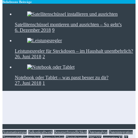
Beliebteste Beiträge
Satellitenschüssel montieren und ausrichten – So geht’s
6. Dezember 2018
9
Leistungsregler für Steckdosen – im Haushalt unentbehrlich?
26. Juni 2018
2
Notebook oder Tablet – was passt besser zu dir?
27. Juni 2018
1
Zugangskontrolle in Netzwerkkonzepten: RFID als Baustein
für IT-Dienstleister
Gebrauchte Waschmaschine – Geheimtipps für’s Sparen
Heimtrainer klappbar: Platzsparend fit bleiben
Staubsauger mit Wasserfilter – Reinigen und filtern
Foto-Spots für den perfekten Insta-Feed: die besten Tipps
Automatisierung
Balkonkraftwerk
Benutzerfreundlichkeit
Datenanalyse
Datenintegration
Datenqualität
Datenschutz
Datensicherheit
Digitalisierung
DSGVO
generative KI
IT-