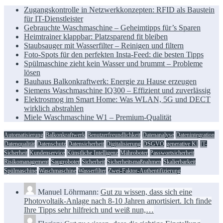
Zugangskontrolle in Netzwerkkonzepten: RFID als Baustein
für IT-Dienstleister
Gebrauchte Waschmaschine – Geheimtipps für’s Sparen
Heimtrainer klappbar: Platzsparend fit bleiben
Staubsauger mit Wasserfilter – Reinigen und filtern
Foto-Spots für den perfekten Insta-Feed: die besten Tipps
Spülmaschine zieht kein Wasser und brummt – Probleme
lösen
Bauhaus Balkonkraftwerk: Energie zu Hause erzeugen
Siemens Waschmaschine IQ300 – Effizient und zuverlässig
Elektrosmog im Smart Home: Was WLAN, 5G und DECT
wirklich abstrahlen
Miele Waschmaschine W1 – Premium-Qualität
Automatisierung
Balkonkraftwerk
Benutzerfreundlichkeit
Datenanalyse
Datenintegration
Datenqualität
Datenschutz
Datensicherheit
Digitalisierung
DSGVO
generative KI
IT-
Sicherheit
Kundenservice
Künstliche Intelligenz
Mähroboter
Passwortsicherheit
Risikomanagement
Saugroboter
Sicherheit
Sicherheitsmaßnahmen
Skalierbarkeit
Spülmaschine
Waschmaschine
Wasserfilter
Zwei-Faktor-Authentifizierung
Manuel Löhrmann:
Gut zu wissen, dass sich eine
Photovoltaik-Anlage nach 8-10 Jahren amortisiert. Ich finde
Ihre Tipps sehr hilfreich und weiß nun,…