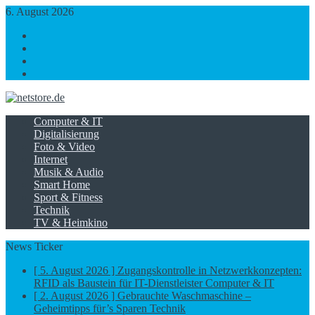
6. August 2026
https://www.facebook.com/
https://twitter.com/
https://plus.google.com/
https://www.linkedin.com/
Computer & IT
Digitalisierung
Foto & Video
Internet
Musik & Audio
Smart Home
Sport & Fitness
Technik
TV & Heimkino
News Ticker
[ 5. August 2026 ]
Zugangskontrolle in Netzwerkkonzepten:
RFID als Baustein für IT-Dienstleister
Computer & IT
[ 2. August 2026 ]
Gebrauchte Waschmaschine –
Geheimtipps für’s Sparen
Technik