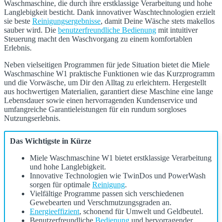
Waschmaschine, die durch ihre erstklassige Verarbeitung und hohe
Langlebigkeit besticht. Dank innovativer Waschtechnologien erzielt
sie beste
Reinigungsergebnisse
, damit Deine Wäsche stets makellos
sauber wird. Die
benutzerfreundliche Bedienung
mit intuitiver
Steuerung macht den Waschvorgang zu einem komfortablen
Erlebnis.
Neben vielseitigen Programmen für jede Situation bietet die Miele
Waschmaschine W1 praktische Funktionen wie das Kurzprogramm
und die Vorwäsche, um Dir den Alltag zu erleichtern. Hergestellt
aus hochwertigen Materialien, garantiert diese Maschine eine lange
Lebensdauer sowie einen hervorragenden Kundenservice und
umfangreiche Garantieleistungen für ein rundum sorgloses
Nutzungserlebnis.
Das Wichtigste in Kürze
Miele Waschmaschine W1 bietet erstklassige Verarbeitung
und hohe Langlebigkeit.
Innovative Technologien wie TwinDos und PowerWash
sorgen für optimale
Reinigung
.
Vielfältige Programme passen sich verschiedenen
Gewebearten und Verschmutzungsgraden an.
Energieeffizient
, schonend für Umwelt und Geldbeutel.
Benutzerfreundliche
Bedienung
und hervorragender