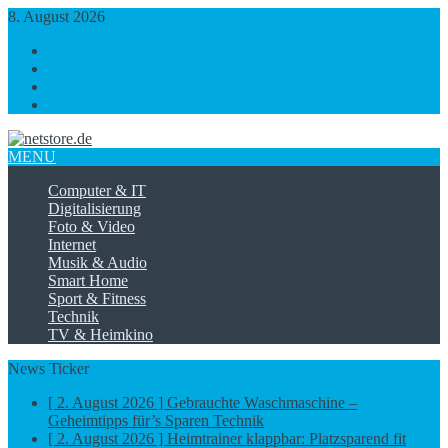
8. August 2026
https://www.facebook.com/
https://twitter.com/
https://plus.google.com/
https://www.linkedin.com/
MENU
Computer & IT
Digitalisierung
Foto & Video
Internet
Musik & Audio
Smart Home
Sport & Fitness
Technik
TV & Heimkino
News Ticker
[ 2. August 2026 ]
Gebrauchte Waschmaschine –
Geheimtipps für’s Sparen
Technik
[ 2. August 2026 ]
Heimtrainer klappbar: Platzsparend fit