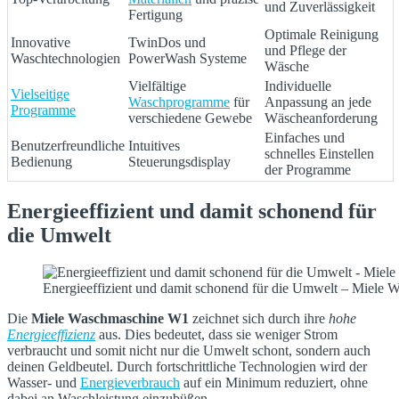
und Zuverlässigkeit
Fertigung
Optimale Reinigung
Innovative
TwinDos und
und Pflege der
Waschtechnologien
PowerWash Systeme
Wäsche
Vielfältige
Individuelle
Vielseitige
Waschprogramme
für
Anpassung an jede
Programme
verschiedene Gewebe
Wäscheanforderung
Einfaches und
Benutzerfreundliche
Intuitives
schnelles Einstellen
Bedienung
Steuerungsdisplay
der Programme
Energieeffizient und damit schonend für
die Umwelt
Energieeffizient und damit schonend für die Umwelt – Miele
Die
Miele Waschmaschine W1
zeichnet sich durch ihre
hohe
Energieeffizienz
aus. Dies bedeutet, dass sie weniger Strom
verbraucht und somit nicht nur die Umwelt schont, sondern auch
deinen Geldbeutel. Durch fortschrittliche Technologien wird der
Wasser- und
Energieverbrauch
auf ein Minimum reduziert, ohne
dabei an Waschleistung einzubüßen.