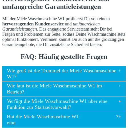
umfangreiche Garantieleistungen
Mit der Miele Waschmaschine W1 profitierst Du von einem
hervorragenden Kundenservice
und
umfangreichen
Garantieleistungen
. Das engagierte Serviceteam steht Dir bei
Fragen und Problemen zur Seite, sodass Deine Waschmaschine stets
optimal funktioniert. Vertrauen kannst Du auch auf die großzügigen
Garantieangebote, die Dir zusätzliche Sicherheit bieten.
FAQ: Häufig gestellte Fragen
Wie groß ist die Trommel der Miele Waschmaschine
W1?
Wie laut ist die Miele Waschmaschine W1 im
Betrieb?
Verfügt die Miele Waschmaschine W1 über eine
Funktion zur Startzeitvorwahl?
Hat die Miele Waschmaschine W1
Aquastop-
?
eine
Funktion