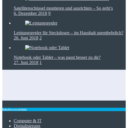
Satellitenschüssel montieren und ausrichten – So geht’s
6. Dezember 2018
9
Leistungsregler für Steckdosen – im Haushalt unentbehrlich?
26. Juni 2018
2
Notebook oder Tablet – was passt besser zu dir?
27. Juni 2018
1
Zugangskontrolle in Netzwerkkonzepten: RFID als Baustein
für IT-Dienstleister
Gebrauchte Waschmaschine – Geheimtipps für’s Sparen
Heimtrainer klappbar: Platzsparend fit bleiben
Staubsauger mit Wasserfilter – Reinigen und filtern
Foto-Spots für den perfekten Insta-Feed: die besten Tipps
Inhaltsverzeichnis
Computer & IT
Digitalisierung