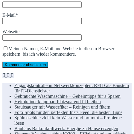
E-Mail
*
Webseite
Meinen Namen, E-Mail und Website in diesem Browser
speichern, bis ich wieder kommentiere.
Zugangskontrolle in Netzwerkkonzepten: RFID als Baustein
für IT-Dienstleister
Gebrauchte Waschmaschine – Geheimtipps für’s Sparen
Heimtrainer klappbar: Platzsparend fit bleiben
Staubsauger mit Wasserfilter – Reinigen und filtern
Foto-Spots für den perfekten Insta-Feed: die besten Tipps
Spülmaschine zieht kein Wasser und brummt – Probleme
lösen
Bauhaus Balkonkraftwerk: Energie zu Hause erzeugen
Siemens Waschmaschine IQ300 – Effizient und zuverlässig