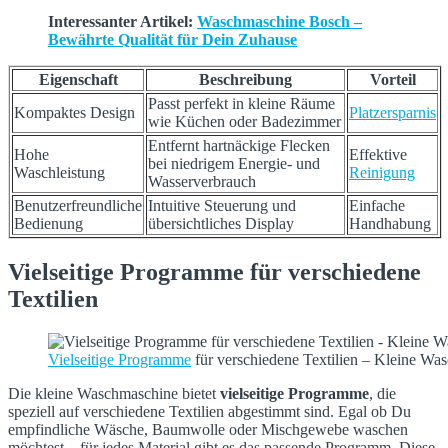
Interessanter Artikel:
Waschmaschine Bosch –
Bewährte Qualität für Dein Zuhause
Eigenschaft
Beschreibung
Vorteil
Passt perfekt in kleine Räume
Kompaktes Design
Platzersparnis
wie Küchen oder Badezimmer
Entfernt hartnäckige Flecken
Hohe
Effektive
bei niedrigem Energie- und
Waschleistung
Reinigung
Wasserverbrauch
Benutzerfreundliche
Intuitive Steuerung und
Einfache
Bedienung
übersichtliches Display
Handhabung
Vielseitige Programme für verschiedene
Textilien
Vielseitige Programme
für verschiedene Textilien – Kleine Wa
Die kleine Waschmaschine bietet
vielseitige Programme
, die
speziell auf verschiedene Textilien abgestimmt sind. Egal ob Du
empfindliche Wäsche, Baumwolle oder Mischgewebe waschen
möchtest – für jedes Material gibt es das passende Programm. Diese