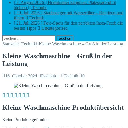
[ 2. August 2026 ]
Heimtrainer klappbar: Platzsparend fit
bleiben
Technik
[ 29. Juli 2026 ]
Staubsauger mit Wasserfilter – Reinigen und
filtern
Technik
[ 21. Juli 2026 ]
Foto-Spots für den perfekten Insta-Feed: die
besten Tipps
Uncategorized
Suchen
nach:
Startseite
Technik
Kleine Waschmaschine – Groß in der Leistung
Kleine Waschmaschine – Groß in der
Leistung
16. Oktober 2024
Redaktion
Technik
0
Kleine Waschmaschine Produktübersicht
Keine Produkte gefunden.