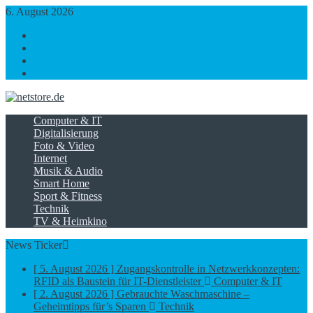
6. August 2026
https://www.facebook.com/
https://twitter.com/
https://plus.google.com/
https://www.linkedin.com/
Computer & IT
Digitalisierung
Foto & Video
Internet
Musik & Audio
Smart Home
Sport & Fitness
Technik
TV & Heimkino
News Ticker
[ 5. August 2026 ]
Zugangskontrolle in Netzwerkkonzepten:
RFID als Baustein für IT-Dienstleister
Computer & IT
[ 2. August 2026 ]
Gebrauchte Waschmaschine –
Geheimtipps für’s Sparen
Technik