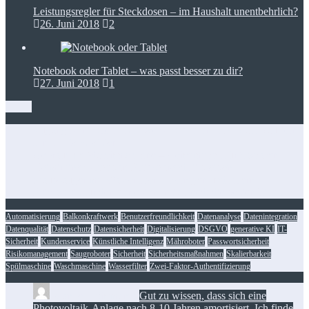
Leistungsregler für Steckdosen – im Haushalt unentbehrlich?
26. Juni 2018
2
Notebook oder Tablet – was passt besser zu dir?
27. Juni 2018
1
Zugangskontrolle in Netzwerkkonzepten: RFID als Baustein
für IT-Dienstleister
Gebrauchte Waschmaschine – Geheimtipps für’s Sparen
Heimtrainer klappbar: Platzsparend fit bleiben
Staubsauger mit Wasserfilter – Reinigen und filtern
Foto-Spots für den perfekten Insta-Feed: die besten Tipps
Automatisierung
Balkonkraftwerk
Benutzerfreundlichkeit
Datenanalyse
Datenintegration
Datenqualität
Datenschutz
Datensicherheit
Digitalisierung
DSGVO
generative KI
IT-
Sicherheit
Kundenservice
Künstliche Intelligenz
Mähroboter
Passwortsicherheit
Risikomanagement
Saugroboter
Sicherheit
Sicherheitsmaßnahmen
Skalierbarkeit
Spülmaschine
Waschmaschine
Wasserfilter
Zwei-Faktor-Authentifizierung
Manuel Löhrmann:
Gut zu wissen, dass sich eine
Photovoltaik-Anlage nach 8-10 Jahren amortisiert. Ich finde