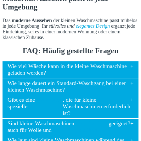
Umgebung
Das
moderne Aussehen
der kleinen Waschmaschine passt mühelos
in jede Umgebung. Ihr
stilvolles und
elegantes Design
ergänzt jede
Einrichtung, sei es in einer modernen Wohnung oder einem
klassischen Zuhause.
FAQ: Häufig gestellte Fragen
Wie viel Wäsche kann in die kleine Waschmaschine
geladen werden?
Wie lange dauert ein Standard-Waschgang bei einer
kleinen Waschmaschine?
Gibt es eine
Installation
, die für kleine
spezielle
Waschmaschinen erforderlich
ist?
Sind kleine Waschmaschinen
empfindliche
geeignet?
auch für Wolle und
Textilien
Wie laut sind kleine Waschmaschinen während des