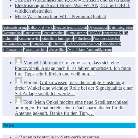
Elektrosmog im Smart Home: Was WLAN, 5G und DECT
wirklich abstrahlen
Miele Waschmaschine W1 – Premium-Qualität
Automatisierung
Balkonkraftwerk
Benutzerfreundlichkeit
Datenanalyse
Datenintegration
Datenqualität
Datenschutz
Datensicherheit
Digitalisierung
DSGVO
generative KI
IT-
Sicherheit
Kundenservice
Künstliche Intelligenz
Mähroboter
Passwortsicherheit
Risikomanagement
Saugroboter
Sicherheit
Sicherheitsmaßnahmen
Skalierbarkeit
Spülmaschine
Waschmaschine
Wasserfilter
Zwei-Faktor-Authentifizierung
Manuel Löhrmann:
Gut zu wissen, dass sich eine
Photovoltaik-Anlage nach 8-10 Jahren amortisiert. Ich finde
Ihre Tipps sehr hilfreich und weiß nun,…
Florian:
Gut zu wissen, dass die richtige Einstellung
dreier Winkel eine wichtige Rolle bei der Signalqualität einer
Sat-Anlage spielt. Ich werde…
Toni:
Mein Onkel möchte eine neue Satellitenschüssel
anbringen. Er hat bereits einen Dachsparrenhalter für die
Antenne gekauft. Danke für den Tipp,…
News