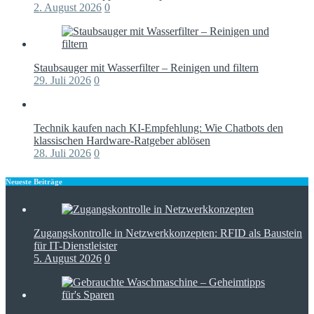
2. August 2026
0
Staubsauger mit Wasserfilter – Reinigen und filtern
29. Juli 2026
0
Technik kaufen nach KI-Empfehlung: Wie Chatbots den
klassischen Hardware-Ratgeber ablösen
28. Juli 2026
0
Neueste Beiträge
Zugangskontrolle in Netzwerkkonzepten: RFID als Baustein
für IT-Dienstleister
5. August 2026
0