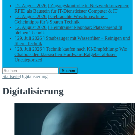
[ 5. August 2026 ]
Zugangskontrolle in Netzwerkkonzepten:
RFID als Baustein für IT-Dienstleister
Computer & IT
[ 2. August 2026 ]
Gebrauchte Waschmaschine –
Geheimtipps für’s Sparen
Technik
[ 2. August 2026 ]
Heimtrainer klappbar: Platzsparend fit
bleiben
Technik
[ 29. Juli 2026 ]
Staubsauger mit Wasserfilter – Reinigen und
filtern
Technik
[ 28. Juli 2026 ]
Technik kaufen nach KI-Empfehlung: Wie
Chatbots den klassischen Hardware-Ratgeber ablösen
Uncategorized
Suchen
nach:
Startseite
Digitalisierung
Digitalisierung