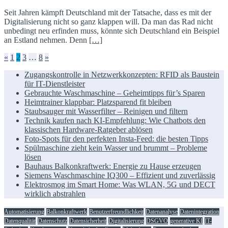
Seit Jahren kämpft Deutschland mit der Tatsache, dass es mit der
Digitalisierung nicht so ganz klappen will. Da man das Rad nicht
unbedingt neu erfinden muss, könnte sich Deutschland ein Beispiel
an Estland nehmen. Denn
[…]
Seitennummerierung
«
1
2
3
…
8
»
der
Zugangskontrolle in Netzwerkkonzepten: RFID als Baustein
für IT-Dienstleister
Beiträge
Gebrauchte Waschmaschine – Geheimtipps für’s Sparen
Heimtrainer klappbar: Platzsparend fit bleiben
Staubsauger mit Wasserfilter – Reinigen und filtern
Technik kaufen nach KI-Empfehlung: Wie Chatbots den
klassischen Hardware-Ratgeber ablösen
Foto-Spots für den perfekten Insta-Feed: die besten Tipps
Spülmaschine zieht kein Wasser und brummt – Probleme
lösen
Bauhaus Balkonkraftwerk: Energie zu Hause erzeugen
Siemens Waschmaschine IQ300 – Effizient und zuverlässig
Elektrosmog im Smart Home: Was WLAN, 5G und DECT
wirklich abstrahlen
Automatisierung
Balkonkraftwerk
Benutzerfreundlichkeit
Datenanalyse
Datenintegration
Datenqualität
Datenschutz
Datensicherheit
Digitalisierung
DSGVO
generative KI
IT-