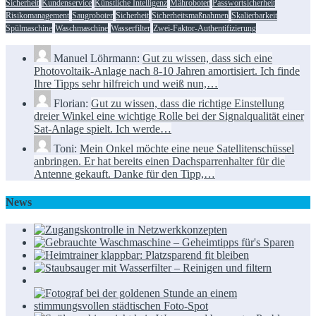
Sicherheit
Kundenservice
Künstliche Intelligenz
Mähroboter
Passwortsicherheit
Risikomanagement
Saugroboter
Sicherheit
Sicherheitsmaßnahmen
Skalierbarkeit
Spülmaschine
Waschmaschine
Wasserfilter
Zwei-Faktor-Authentifizierung
Manuel Löhrmann:
Gut zu wissen, dass sich eine
Photovoltaik-Anlage nach 8-10 Jahren amortisiert. Ich finde
Ihre Tipps sehr hilfreich und weiß nun,…
Florian:
Gut zu wissen, dass die richtige Einstellung
dreier Winkel eine wichtige Rolle bei der Signalqualität einer
Sat-Anlage spielt. Ich werde…
Toni:
Mein Onkel möchte eine neue Satellitenschüssel
anbringen. Er hat bereits einen Dachsparrenhalter für die
Antenne gekauft. Danke für den Tipp,…
News