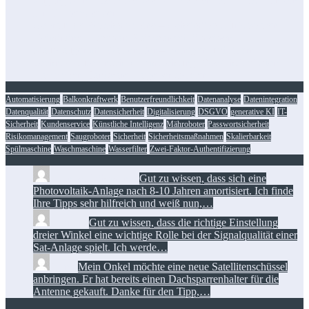
Zugangskontrolle in Netzwerkkonzepten: RFID als Baustein
für IT-Dienstleister
Gebrauchte Waschmaschine – Geheimtipps für’s Sparen
Heimtrainer klappbar: Platzsparend fit bleiben
Staubsauger mit Wasserfilter – Reinigen und filtern
Technik kaufen nach KI-Empfehlung: Wie Chatbots den
klassischen Hardware-Ratgeber ablösen
Automatisierung
Balkonkraftwerk
Benutzerfreundlichkeit
Datenanalyse
Datenintegration
Datenqualität
Datenschutz
Datensicherheit
Digitalisierung
DSGVO
generative KI
IT-
Sicherheit
Kundenservice
Künstliche Intelligenz
Mähroboter
Passwortsicherheit
Risikomanagement
Saugroboter
Sicherheit
Sicherheitsmaßnahmen
Skalierbarkeit
Spülmaschine
Waschmaschine
Wasserfilter
Zwei-Faktor-Authentifizierung
Manuel Löhrmann:
Gut zu wissen, dass sich eine
Photovoltaik-Anlage nach 8-10 Jahren amortisiert. Ich finde
Ihre Tipps sehr hilfreich und weiß nun,…
Florian:
Gut zu wissen, dass die richtige Einstellung
dreier Winkel eine wichtige Rolle bei der Signalqualität einer
Sat-Anlage spielt. Ich werde…
Toni:
Mein Onkel möchte eine neue Satellitenschüssel
anbringen. Er hat bereits einen Dachsparrenhalter für die
Antenne gekauft. Danke für den Tipp,…