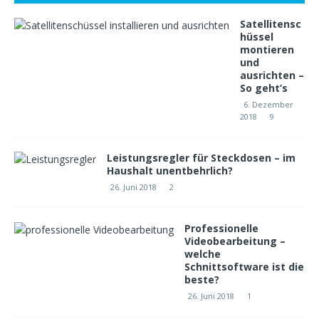
Satellitensc
hüssel
montieren
und
ausrichten –
So geht’s
6. Dezember
2018
9
Leistungsregler für Steckdosen – im
Haushalt unentbehrlich?
26. Juni 2018
2
Professionelle
Videobearbeitung –
welche
Schnittsoftware ist die
beste?
26. Juni 2018
1