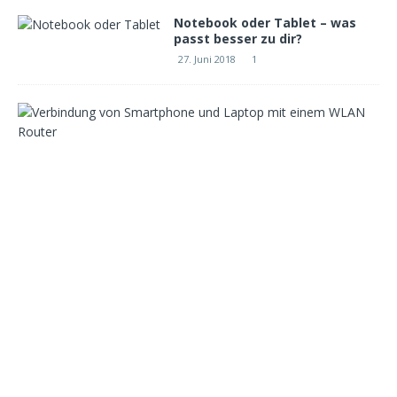
Notebook oder Tablet – was
passt besser zu dir?
27. Juni 2018
1
W
e
l
c
h
e
r
W
L
A
N
R
o
u
t
e
r
i