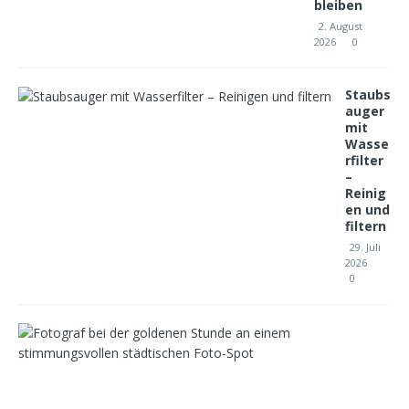
bleiben
2. August
2026
0
Staubs
auger
mit
Wasse
rfilter
–
Reinig
en und
filtern
29. Juli
2026
0
F
o
t
o
-