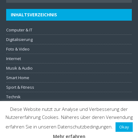
INHALTSVERZEICHNIS
Computer & IT
Digitalisierung
Foto & Video
Internet
Musik & Audio
Smart Home
Sport & Fitness
Technik
TV & Heimkino
Diese Website nutzt zur Analyse und Verbesserung der
Nutzererfahrung Cookies. Näheres über deren Verwendung
erfahren Sie in unseren Datenschutzbedingungen.
Okay
Mehr erfahren
Copyright © 2025 - Alle Rechte vorbehalten.