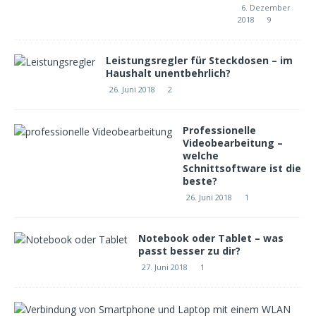
6. Dezember
2018
9
Leistungsregler für Steckdosen – im
Haushalt unentbehrlich?
26. Juni 2018
2
Professionelle
Videobearbeitung –
welche
Schnittsoftware ist die
beste?
26. Juni 2018
1
Notebook oder Tablet – was
passt besser zu dir?
27. Juni 2018
1
W