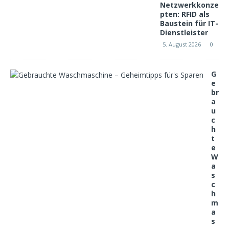
Netzwerkkonze
pten: RFID als
Baustein für IT-
Dienstleister
5. August 2026
0
G
e
br
a
u
c
h
t
e
W
a
s
c
h
m
a
s