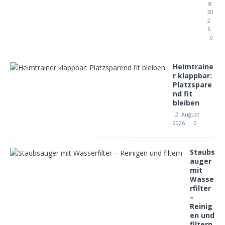
st
20
2
6
0
Heimtraine
r klappbar:
Platzspare
nd fit
bleiben
2. August
2026
0
Staubs
auger
mit
Wasse
rfilter
–
Reinig
en und
filtern