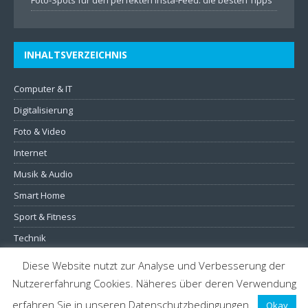
Foto-Spots für den perfekten Insta-Feed: die besten Tipps
INHALTSVERZEICHNIS
Computer & IT
Digitalisierung
Foto & Video
Internet
Musik & Audio
Smart Home
Sport & Fitness
Technik
TV & Heimkino
Diese Website nutzt zur Analyse und Verbesserung der
Nutzererfahrung Cookies. Näheres über deren Verwendung
erfahren Sie in unseren Datenschutzbedingungen.
Okay