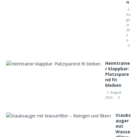
n
2.
Au
gu
st
20
2
6
0
Heimtraine
r klappbar:
Platzspare
nd fit
bleiben
2. August
2026
0
Staubs
auger
mit
Wasse