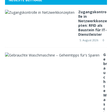
Zugangskontro
lle in
Netzwerkkonze
pten: RFID als
Baustein für IT-
Dienstleister
5. August 2026
0
G
e
br
a
u
c
h
t
e
W
a
s
c