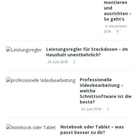
montieren
und
ausrichten –
So geht’s
6. Dezember
2018
9
Leistungsregler für Steckdosen – im
Haushalt unentbehrlich?
26. Juni 2018
2
Professionelle
Videobearbeitung –
welche
Schnittsoftware ist die
beste?
26. Juni 2018
1
Notebook oder Tablet – was
passt besser zu dir?