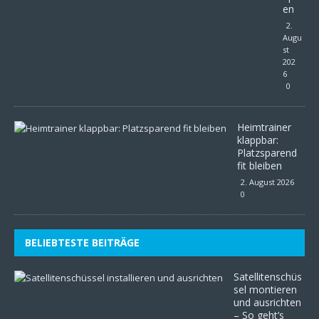
en
2.
Augu
st
202
6
0
Heimtrainer
klappbar:
Platzsparend
fit bleiben
2. August 2026
0
BELIEBTESTE BEITRÄGE
Satellitenschüs
sel montieren
und ausrichten
– So geht’s