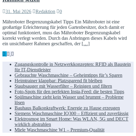
31. Mai 2026
Redaktion
0
Mähroboter Begrenzungskabel Tipps Ein Mähroboter ist eine
großartige Erleichterung für jeden Gartenbesitzer, doch damit er
optimal funktioniert, muss das Mähroboter Begrenzungskabel
korrekt verlegt werden. Durch das Anbringen dieses Kabels wird
ein unsichtbarer Rahmen geschaffen, der
[…]
Zugangskontrolle in Netzwerkkonzepten: RFID als Baustein
für IT-Dienstleister
Gebrauchte Waschmaschine – Geheimtipps für’s Sparen
Heimtrainer klappbar: Platzsparend fit bleiben
Staubsauger mit Wasserfilter – Reinigen und filtern
Foto-Spots für den perfekten Insta-Feed: die besten Tipps
Spülmaschine zieht kein Wasser und brummt – Probleme
lösen
Bauhaus Balkonkraftwerk: Energie zu Hause erzeugen
Siemens Waschmaschine IQ300 – Effizient und zuverlässig
Elektrosmog im Smart Home: Was WLAN, 5G und DECT
wirklich abstrahlen
Miele Waschmaschine W1 – Premium-Qualität
News