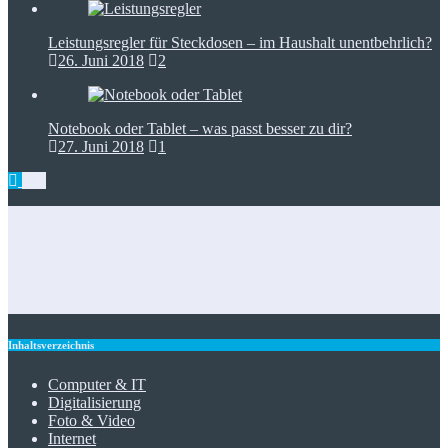
Leistungsregler für Steckdosen – im Haushalt unentbehrlich?
26. Juni 2018
2
Notebook oder Tablet – was passt besser zu dir?
27. Juni 2018
1
Zugangskontrolle in Netzwerkkonzepten: RFID als Baustein
für IT-Dienstleister
Gebrauchte Waschmaschine – Geheimtipps für’s Sparen
Heimtrainer klappbar: Platzsparend fit bleiben
Staubsauger mit Wasserfilter – Reinigen und filtern
Foto-Spots für den perfekten Insta-Feed: die besten Tipps
Inhaltsverzeichnis
Computer & IT
Digitalisierung
Foto & Video
Internet
Musik & Audio
Smart Home