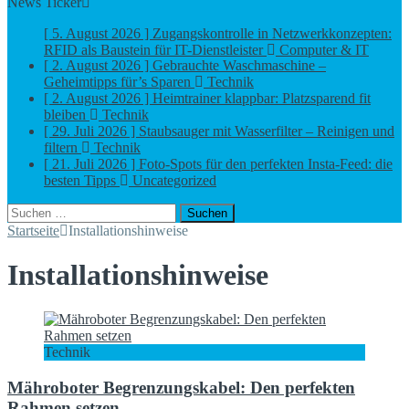
News Ticker
[ 5. August 2026 ]
Zugangskontrolle in Netzwerkkonzepten:
[ 2. August 2026 ]
Gebrauchte Waschmaschine –
RFID als Baustein für IT-Dienstleister
Computer & IT
Geheimtipps für’s Sparen
Technik
[ 2. August 2026 ]
Heimtrainer klappbar: Platzsparend fit
bleiben
Technik
[ 29. Juli 2026 ]
Staubsauger mit Wasserfilter – Reinigen und
filtern
Technik
[ 21. Juli 2026 ]
Foto-Spots für den perfekten Insta-Feed: die
besten Tipps
Uncategorized
Suchen
nach:
Startseite
Installationshinweise
Installationshinweise
Technik
Mähroboter Begrenzungskabel: Den perfekten
Rahmen setzen