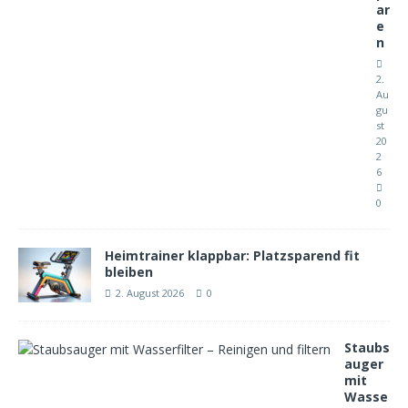
ar
e
n
2.
Au
gu
st
20
2
6
0
Heimtrainer klappbar: Platzsparend fit
bleiben
2. August 2026
0
Staubs
auger
mit
Wasse