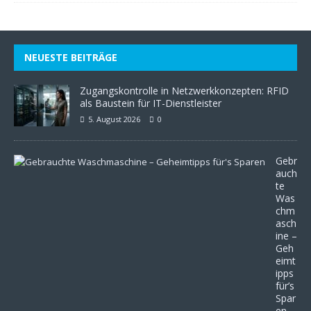
NEUESTE BEITRÄGE
Zugangskontrolle in Netzwerkkonzepten: RFID
als Baustein für IT-Dienstleister
5. August 2026
0
Gebr
auch
te
Was
chm
asch
ine –
Geh
eimt
ipps
für’s
Spar
en