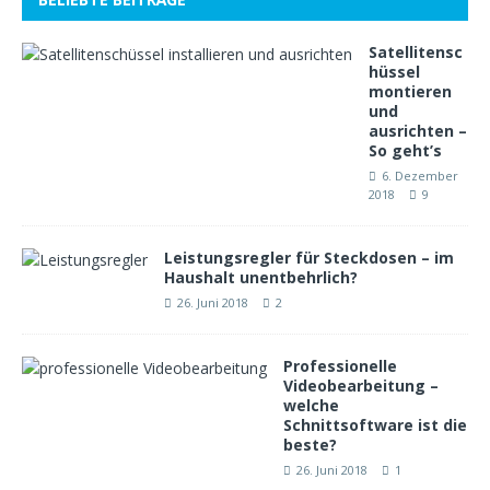
Satellitensc
hüssel
montieren
und
ausrichten –
So geht’s
6. Dezember
2018
9
Leistungsregler für Steckdosen – im
Haushalt unentbehrlich?
26. Juni 2018
2
Professionelle
Videobearbeitung –
welche
Schnittsoftware ist die
beste?
26. Juni 2018
1