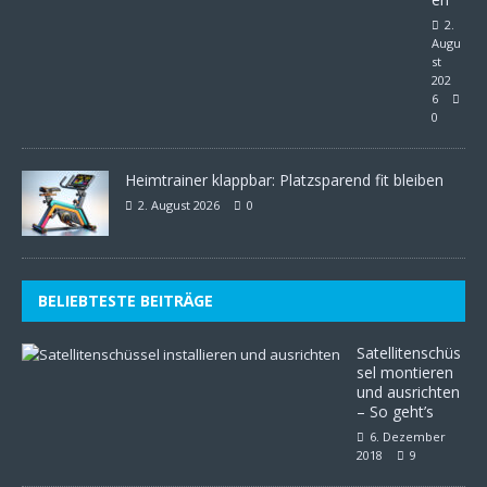
2.
Augu
st
202
6
0
Heimtrainer klappbar: Platzsparend fit bleiben
2. August 2026
0
BELIEBTESTE BEITRÄGE
Satellitenschüs
sel montieren
und ausrichten
– So geht’s
6. Dezember
2018
9