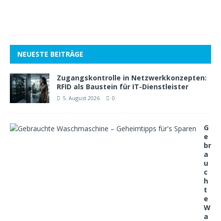
8
1
NEUESTE BEITRÄGE
Zugangskontrolle in Netzwerkkonzepten:
RFID als Baustein für IT-Dienstleister
5. August 2026
0
G
e
br
a
u
c
h
t
e
W
a