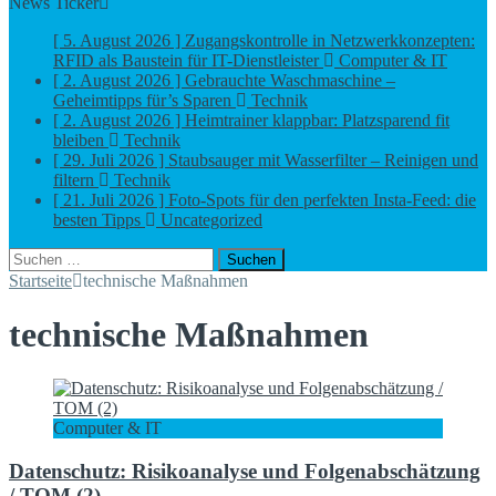
News Ticker
[ 5. August 2026 ]
Zugangskontrolle in Netzwerkkonzepten:
[ 2. August 2026 ]
Gebrauchte Waschmaschine –
RFID als Baustein für IT-Dienstleister
Computer & IT
Geheimtipps für’s Sparen
Technik
[ 2. August 2026 ]
Heimtrainer klappbar: Platzsparend fit
bleiben
Technik
[ 29. Juli 2026 ]
Staubsauger mit Wasserfilter – Reinigen und
filtern
Technik
[ 21. Juli 2026 ]
Foto-Spots für den perfekten Insta-Feed: die
besten Tipps
Uncategorized
Suchen
nach:
Startseite
technische Maßnahmen
technische Maßnahmen
Computer & IT
Datenschutz: Risikoanalyse und Folgenabschätzung
/ TOM (2)