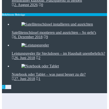
Beliebteste Beiträge
Satellitenschüssel montieren und ausrichten – So geht’s
6. Dezember 2018
9
Leistungsregler für Steckdosen – im Haushalt unentbehrlich?
26. Juni 2018
2
Notebook oder Tablet – was passt besser zu dir?
27. Juni 2018
1
Zugangskontrolle in Netzwerkkonzepten: RFID als Baustein
für IT-Dienstleister
Gebrauchte Waschmaschine – Geheimtipps für’s Sparen
Heimtrainer klappbar: Platzsparend fit bleiben
Staubsauger mit Wasserfilter – Reinigen und filtern