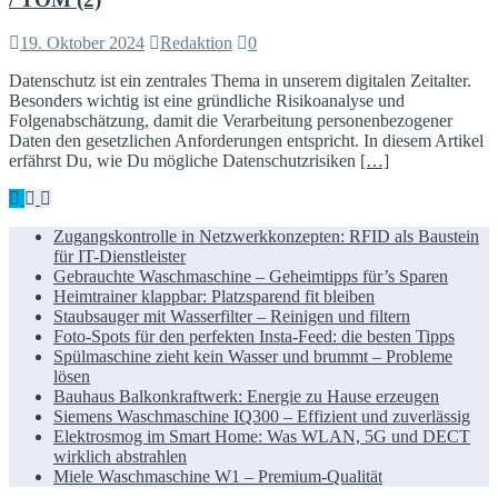
19. Oktober 2024
Redaktion
0
Datenschutz ist ein zentrales Thema in unserem digitalen Zeitalter.
Besonders wichtig ist eine gründliche Risikoanalyse und
Folgenabschätzung, damit die Verarbeitung personenbezogener
Daten den gesetzlichen Anforderungen entspricht. In diesem Artikel
erfährst Du, wie Du mögliche Datenschutzrisiken
[…]
Zugangskontrolle in Netzwerkkonzepten: RFID als Baustein
für IT-Dienstleister
Gebrauchte Waschmaschine – Geheimtipps für’s Sparen
Heimtrainer klappbar: Platzsparend fit bleiben
Staubsauger mit Wasserfilter – Reinigen und filtern
Foto-Spots für den perfekten Insta-Feed: die besten Tipps
Spülmaschine zieht kein Wasser und brummt – Probleme
lösen
Bauhaus Balkonkraftwerk: Energie zu Hause erzeugen
Siemens Waschmaschine IQ300 – Effizient und zuverlässig
Elektrosmog im Smart Home: Was WLAN, 5G und DECT
wirklich abstrahlen
Miele Waschmaschine W1 – Premium-Qualität
News