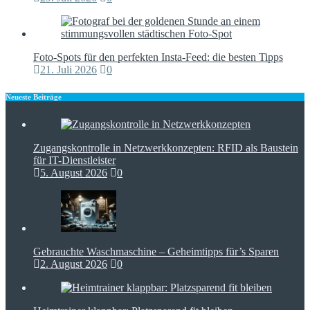
Foto-Spots für den perfekten Insta-Feed: die besten Tipps
21. Juli 2026
0
Neueste Beiträge
Zugangskontrolle in Netzwerkkonzepten: RFID als Baustein
für IT-Dienstleister
5. August 2026
0
Gebrauchte Waschmaschine – Geheimtipps für’s Sparen
2. August 2026
0
Heimtrainer klappbar: Platzsparend fit bleiben
2. August 2026
0