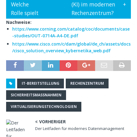
Welche
Künstliche
(KI) im modernen
Rolle spielt
Intelligenz
Rechenzentrum?
Nachweise:
https://www.corning.com/catalog/coc/documents/case
-studies/OUT-0714A-A4-DE.pdf
https://www.cisco.com/c/dam/global/de_ch/assets/docs
/cisco_solution_overview_kybernetika_web.pdf
IT-BEREITSTELLUNG
RECHENZENTRUM
SICHERHEITSMASSNAHMEN
VIRTUALISIERUNGSTECHNOLOGIEN
VORHERIGER
Der Leitfaden für modernes Datenmanagement