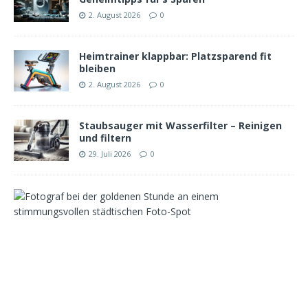
2. August 2026
0
Heimtrainer klappbar: Platzsparend fit
bleiben
2. August 2026
0
Staubsauger mit Wasserfilter – Reinigen
und filtern
29. Juli 2026
0
F
o
t
o
-
S
p
o
t
s