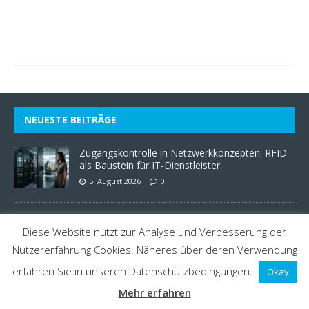
2
6
0
NEUESTE BEITRÄGE
Zugangskontrolle in Netzwerkkonzepten: RFID
als Baustein für IT-Dienstleister
5. August 2026
0
Gebrauchte Waschmaschine – Geheimtipps für’s
Diese Website nutzt zur Analyse und Verbesserung der
Sparen
Nutzererfahrung Cookies. Näheres über deren Verwendung
2. August 2026
0
erfahren Sie in unseren Datenschutzbedingungen.
Okay
Mehr erfahren
Heimtrainer klappbar: Platzsparend fit bleiben
2. August 2026
0