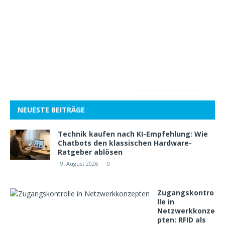
m
b
e
r
2
0
1
8
1
NEUESTE BEITRÄGE
Technik kaufen nach KI-Empfehlung: Wie
Chatbots den klassischen Hardware-
Ratgeber ablösen
9. August 2026
0
Zugangskontro
lle in
Netzwerkkonze
pten: RFID als