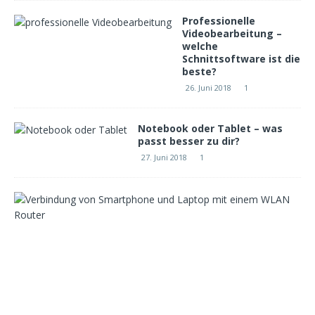
Professionelle
Videobearbeitung –
welche
Schnittsoftware ist die
beste?
26. Juni 2018
1
Notebook oder Tablet – was
passt besser zu dir?
27. Juni 2018
1
W
e
l
c
h
e
r
W
L
A