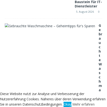
Baustein für IT-
Dienstleister
5. August 2026
0
G
e
br
a
u
c
h
t
e
W
a
s
c
h
m
a
Diese Website nutzt zur Analyse und Verbesserung der
s
c
Nutzererfahrung Cookies. Näheres über deren Verwendung erfahren
hi
Sie in unseren Datenschutzbedingungen.
Okay
Mehr erfahren