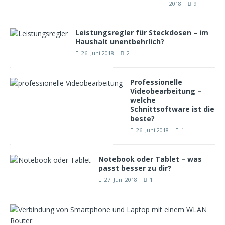
2018
9
Leistungsregler für Steckdosen – im
Haushalt unentbehrlich?
26. Juni 2018
2
Professionelle
Videobearbeitung –
welche
Schnittsoftware ist die
beste?
26. Juni 2018
1
Notebook oder Tablet – was
passt besser zu dir?
27. Juni 2018
1
W
e