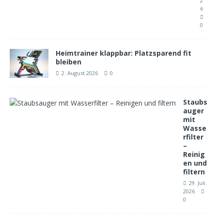
2
6
0
Heimtrainer klappbar: Platzsparend fit
bleiben
2. August 2026
0
Staubs
auger
mit
Wasse
rfilter
–
Reinig
en und
filtern
29. Juli
2026
0