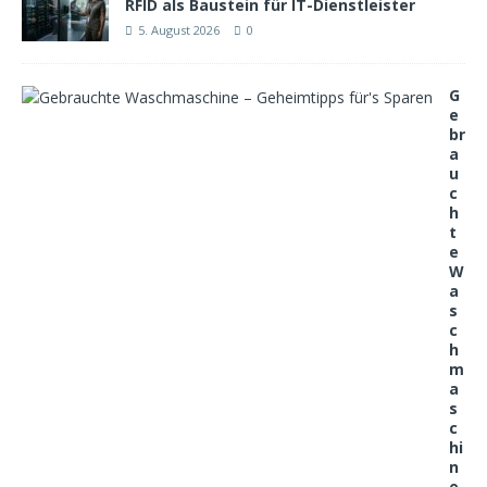
RFID als Baustein für IT-Dienstleister
5. August 2026
0
G
e
br
a
u
c
h
t
e
W
a
s
c
h
m
a
s
c
hi
n
e