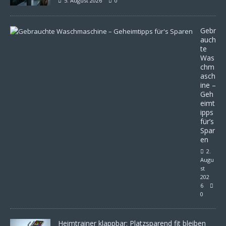
5. August 2026
0
Gebr
auch
te
Was
chm
asch
ine –
Geh
eimt
ipps
für’s
Spar
en
2.
Augu
st
202
6
0
Heimtrainer klappbar: Platzsparend fit bleiben