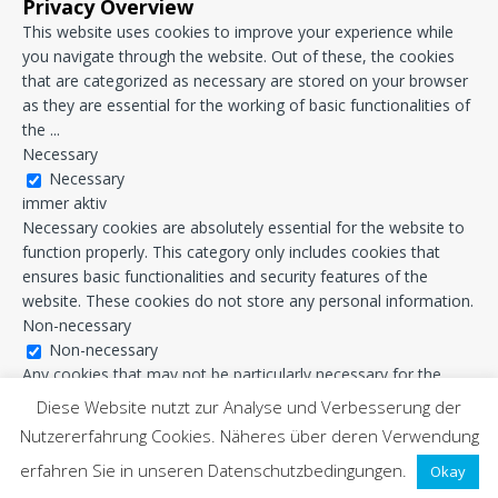
Privacy Overview
This website uses cookies to improve your experience while
you navigate through the website. Out of these, the cookies
that are categorized as necessary are stored on your browser
as they are essential for the working of basic functionalities of
the
...
Necessary
Necessary
immer aktiv
Necessary cookies are absolutely essential for the website to
function properly. This category only includes cookies that
ensures basic functionalities and security features of the
website. These cookies do not store any personal information.
Non-necessary
Non-necessary
Any cookies that may not be particularly necessary for the
website to function and is used specifically to collect user
Diese Website nutzt zur Analyse und Verbesserung der
personal data via analytics, ads, other embedded contents are
Nutzererfahrung Cookies. Näheres über deren Verwendung
termed as non-necessary cookies. It is mandatory to procure
erfahren Sie in unseren Datenschutzbedingungen.
user consent prior to running these cookies on your website.
Okay
SPEICHERN & AKZEPTIEREN