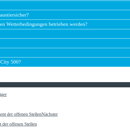
wartet werden?
austiersicher?
men Wetterbedingungen betrieben werden?
 City 500?
iger
Nächster
 der offenen Stellen