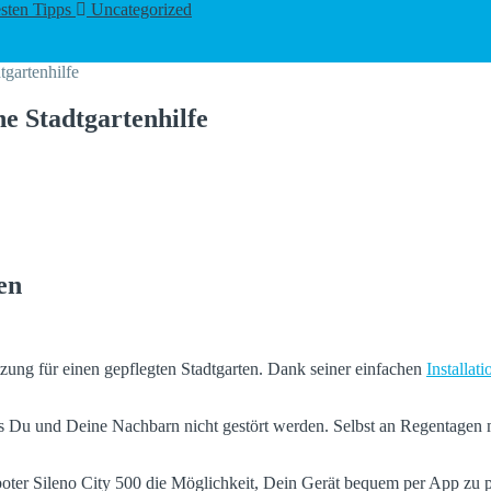
esten Tipps
Uncategorized
D als Baustein für IT-Dienstleister
Computer & IT
gartenhilfe
e Stadtgartenhilfe
en
tzung für einen gepflegten Stadtgarten. Dank seiner einfachen
Installati
s Du und Deine Nachbarn nicht gestört werden. Selbst an Regentagen