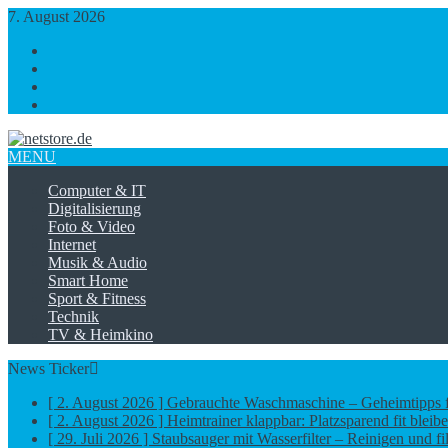
7. August 2026
https://www.facebook.com/
https://twitter.com/
https://plus.google.com/
https://www.linkedin.com/
MENU
Computer & IT
Digitalisierung
Foto & Video
Internet
Musik & Audio
Smart Home
Sport & Fitness
Technik
TV & Heimkino
News Ticker
[ 2. August 2026 ]
Gebrauchte Waschmaschine – Geheimtipps 
[ 2. August 2026 ]
Heimtrainer klappbar: Platzsparend fit bleib
[ 29. Juli 2026 ]
Staubsauger mit Wasserfilter – Reinigen und fi