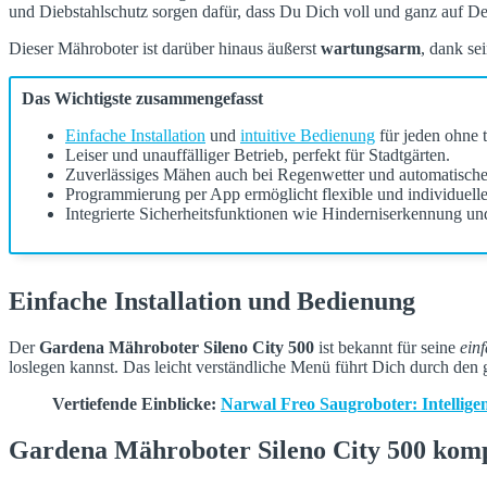
Ideal für kleine bis mittelgroße Gärten, bietet Dir der Gardena Mäh
und Diebstahlschutz sorgen dafür, dass Du Dich voll und ganz auf De
Dieser Mähroboter ist darüber hinaus äußerst
wartungsarm
, dank se
Das Wichtigste zusammengefasst
Einfache Installation
und
intuitive Bedienung
für jeden ohne 
Leiser und unauffälliger Betrieb, perfekt für Stadtgärten.
Zuverlässiges Mähen auch bei Regenwetter und automatische
Programmierung per App ermöglicht flexible und individuell
Integrierte Sicherheitsfunktionen wie Hinderniserkennung un
Einfache Installation und Bedienung
Der
Gardena Mähroboter Sileno City 500
ist bekannt für seine
ein
loslegen kannst. Das leicht verständliche Menü führt Dich durch de
Vertiefende Einblicke:
Narwal Freo Saugroboter: Intelligen
Gardena Mähroboter Sileno City 500 komp