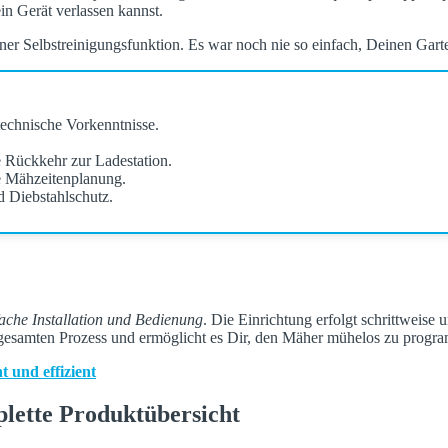
roboter Sileno City 500 die Möglichkeit, Dein Gerät bequem per App zu
in Gerät verlassen kannst.
iner Selbstreinigungsfunktion. Es war noch nie so einfach, Deinen Gart
technische Vorkenntnisse.
 Rückkehr zur Ladestation.
e Mähzeitenplanung.
d Diebstahlschutz.
fache Installation und Bedienung
. Die Einrichtung erfolgt schrittweise
n gesamten Prozess und ermöglicht es Dir, den Mäher mühelos zu progr
t und effizient
lette Produktübersicht