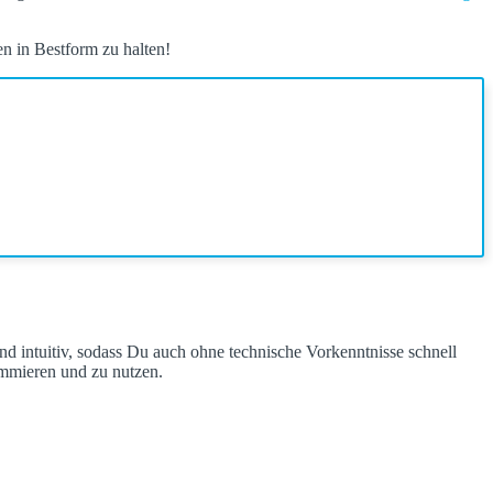
 programmieren. Weitere Sicherheitsfeatures wie
Hinderniserkennung
en in Bestform zu halten!
 und intuitiv, sodass Du auch ohne technische Vorkenntnisse schnell
ammieren und zu nutzen.