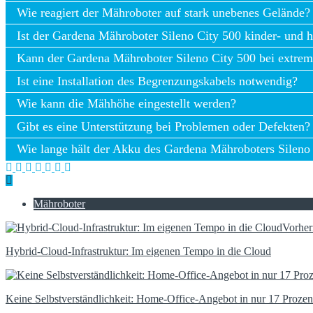
Wie oft muss der Gardena Mähroboter Sileno City 500 ge
Wie reagiert der Mähroboter auf stark unebenes Gelände?
Ist der Gardena Mähroboter Sileno City 500 kinder- und h
Kann der Gardena Mähroboter Sileno City 500 bei extre
Ist eine Installation des Begrenzungskabels notwendig?
Wie kann die Mähhöhe eingestellt werden?
Gibt es eine Unterstützung bei Problemen oder Defekten?
Wie lange hält der Akku des Gardena Mähroboters Sileno
Mähroboter
Vorher
Hybrid-Cloud-Infrastruktur: Im eigenen Tempo in die Cloud
Keine Selbstverständlichkeit: Home-Office-Angebot in nur 17 Prozent