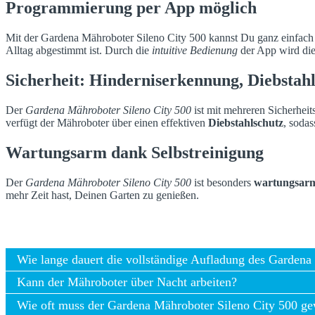
Programmierung per App möglich
Mit der Gardena Mähroboter Sileno City 500 kannst Du ganz einfach
Alltag abgestimmt ist. Durch die
intuitive Bedienung
der App wird die
Sicherheit: Hinderniserkennung, Diebstah
Der
Gardena Mähroboter Sileno City 500
ist mit mehreren Sicherheit
verfügt der Mähroboter über einen effektiven
Diebstahlschutz
, soda
Wartungsarm dank Selbstreinigung
Der
Gardena Mähroboter Sileno City 500
ist besonders
wartungsar
mehr Zeit hast, Deinen Garten zu genießen.
Wie lange dauert die vollständige Aufladung des Gardena
Kann der Mähroboter über Nacht arbeiten?