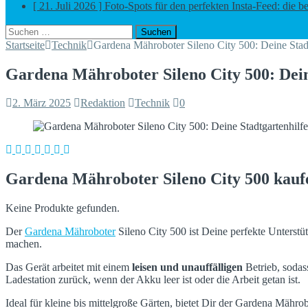
[ 21. Juli 2026 ]
Foto-Spots für den perfekten Insta-Feed: die b
[ 5. August 2026 ]
Zugangskontrolle in Netzwerkkonzepten: RFI
Suchen
nach:
Startseite
Technik
Gardena Mähroboter Sileno City 500: Deine Stadt
Gardena Mähroboter Sileno City 500: Dein
2. März 2025
Redaktion
Technik
0
Gardena Mähroboter Sileno City 500 kauf
Keine Produkte gefunden.
Der
Gardena Mähroboter
Sileno City 500 ist Deine perfekte Unterstü
machen.
Das Gerät arbeitet mit einem
leisen und unauffälligen
Betrieb, sodas
Ladestation zurück, wenn der Akku leer ist oder die Arbeit getan ist.