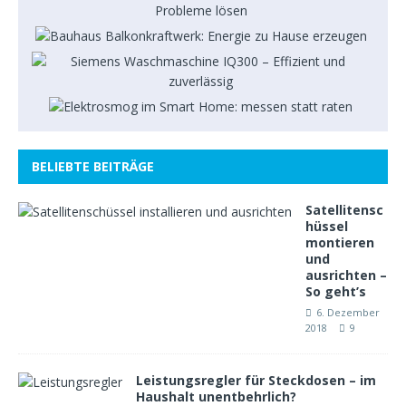
BELIEBTE BEITRÄGE
Satellitensc
hüssel
montieren
und
ausrichten –
So geht’s
6. Dezember
2018
9
Leistungsregler für Steckdosen – im
Haushalt unentbehrlich?