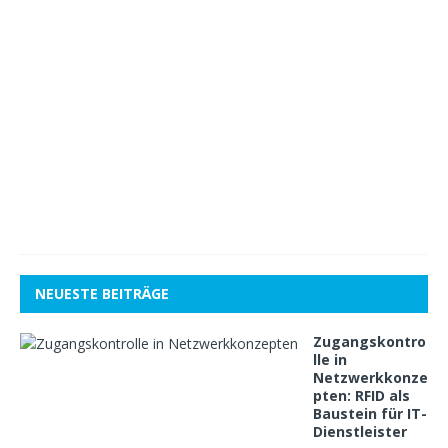
D
e
z
e
m
b
e
r
2
0
1
8
1
NEUESTE BEITRÄGE
Zugangskontro
lle in
Netzwerkkonze
pten: RFID als
Baustein für IT-
Dienstleister