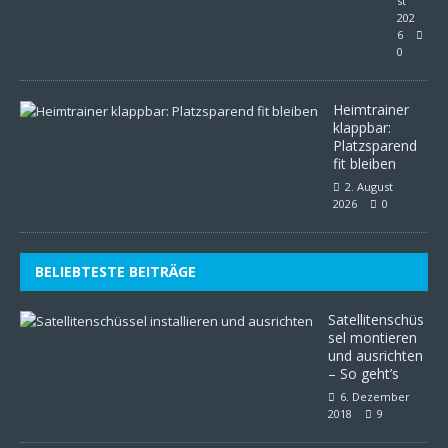
st
202
6
0
Heimtrainer
klappbar:
Platzsparend
fit bleiben
2. August
2026
0
BELIEBTESTE BEITRÄGE
Satellitenschüs
sel montieren
und ausrichten
– So geht’s
6. Dezember
2018
9