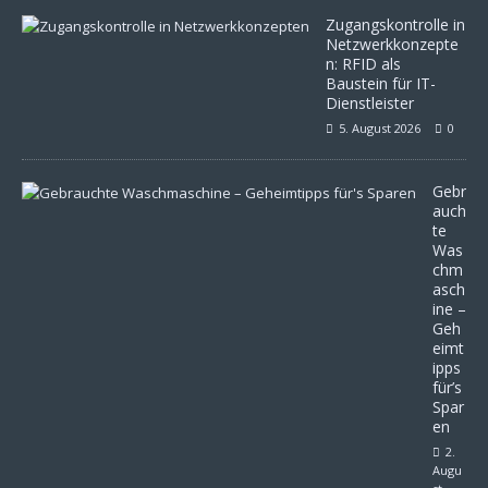
Zugangskontrolle in
Netzwerkkonzepte
n: RFID als
Baustein für IT-
Dienstleister
5. August 2026
0
Gebr
auch
te
Was
chm
asch
ine –
Geh
eimt
ipps
für’s
Spar
en
2.
Augu