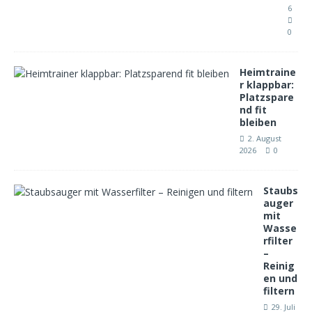
6
0
Heimtraine
r klappbar:
Platzspare
nd fit
bleiben
2. August
2026
0
Staubs
auger
mit
Wasse
rfilter
–
Reinig
en und
filtern
29. Juli