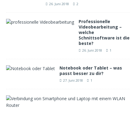
26. Juni 2018
2
Professionelle
Videobearbeitung –
welche
Schnittsoftware ist die
beste?
26. Juni 2018
1
Notebook oder Tablet – was
passt besser zu dir?
27. Juni 2018
1
W
e
l
c
h
e
r