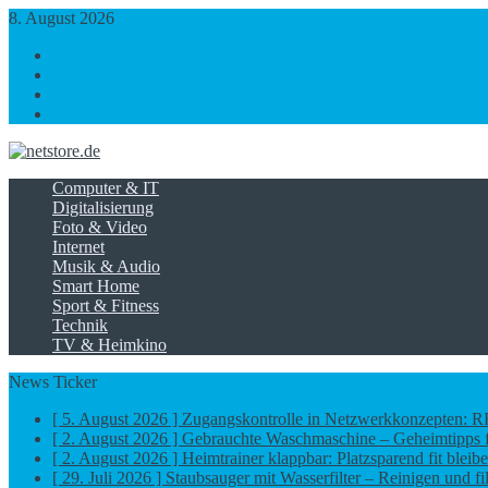
8. August 2026
https://www.facebook.com/
https://twitter.com/
https://plus.google.com/
https://www.linkedin.com/
Computer & IT
Digitalisierung
Foto & Video
Internet
Musik & Audio
Smart Home
Sport & Fitness
Technik
TV & Heimkino
News Ticker
[ 5. August 2026 ]
Zugangskontrolle in Netzwerkkonzepten: RFI
[ 2. August 2026 ]
Gebrauchte Waschmaschine – Geheimtipps 
[ 2. August 2026 ]
Heimtrainer klappbar: Platzsparend fit bleib
[ 29. Juli 2026 ]
Staubsauger mit Wasserfilter – Reinigen und fi