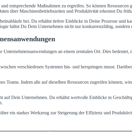
en und entsprechende Maßnahmen zu ergreifen. So können Ressourcen ge
-Daten über Maschinenbetriebszeiten und Produktivität erkennst Du frü
itsabläufe bei. Du erhältst tiefere Einblicke in Deine Prozesse und ka
logie hältst Du Dein Unternehmen nicht nur konkurrenzfähig, sondern 
ehmensanwendungen
ine Unternehmensanwendungen an einem zentralen Ort. Dies bedeutet,
r zwischen verschiedenen Systemen hin- und herspringen musst. Darübe
eines Teams. Indem alle auf dieselben Ressourcen zugreifen können, wir
cht auf Dein Unternehmen. Du erhältst wertvolle Einblicke in Geschäft
t.
ber ein starkes Werkzeug zur Steigerung der Effizienz und Produktivit