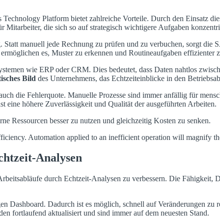
Technology Platform bietet zahlreiche Vorteile. Durch den Einsatz d
r Mitarbeiter, die sich so auf strategisch wichtigere Aufgaben konzentr
. Statt manuell jede Rechnung zu prüfen und zu verbuchen, sorgt die S
 ermöglichen es, Muster zu erkennen und Routineaufgaben effizienter z
ren Systemen wie ERP oder CRM. Dies bedeutet, dass Daten nahtlos zw
tisches Bild
des Unternehmens, das Echtzeiteinblicke in den Betriebsab
 auch die Fehlerquote. Manuelle Prozesse sind immer anfällig für mensc
st eine höhere Zuverlässigkeit und Qualität der ausgeführten Arbeiten.
rne Ressourcen besser zu nutzen und gleichzeitig Kosten zu senken.
ficiency. Automation applied to an inefficient operation will magnify the
chtzeit-Analysen
 Arbeitsabläufe durch Echtzeit-Analysen zu verbessern. Die Fähigkeit,
nzigen Dashboard. Dadurch ist es möglich, schnell auf Veränderungen zu 
n fortlaufend aktualisiert und sind immer auf dem neuesten Stand.