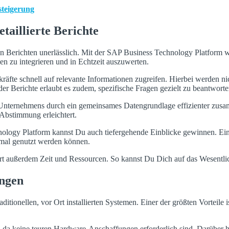
steigerung
taillierte Berichte
rten Berichten unerlässlich. Mit der SAP Business Technology Platform
n zu integrieren und in Echtzeit auszuwerten.
te schnell auf relevante Informationen zugreifen. Hierbei werden nicht
 der Berichte erlaubt es zudem, spezifische Fragen gezielt zu beantworte
des Unternehmens durch ein gemeinsames Datengrundlage effizienter zus
Abstimmung erleichtert.
nology Platform kannst Du auch tiefergehende Einblicke gewinnen. Ein
imal genutzt werden können.
part außerdem Zeit und Ressourcen. So kannst Du Dich auf das Wesentli
ungen
aditionellen, vor Ort installierten Systemen. Einer der größten Vorteile i
a keine teuren Hardware-Anschaffungen erforderlich sind. Darüber hin