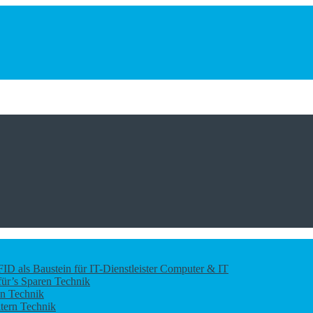
D als Baustein für IT-Dienstleister
Computer & IT
für’s Sparen
Technik
en
Technik
ltern
Technik