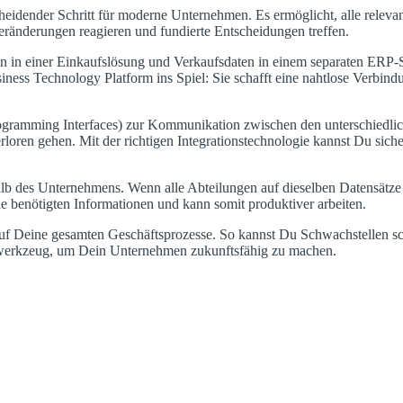
heidender Schritt für moderne Unternehmen. Es ermöglicht, alle relev
Veränderungen reagieren und fundierte Entscheidungen treffen.
 in einer Einkaufslösung und Verkaufsdaten in einem separaten ERP-Sys
ss Technology Platform ins Spiel: Sie schafft eine nahtlose Verbindu
ogramming Interfaces) zur Kommunikation zwischen den unterschiedlich
loren gehen. Mit der richtigen Integrationstechnologie kannst Du sicher
lb des Unternehmens. Wenn alle Abteilungen auf dieselben Datensätze z
die benötigten Informationen und kann somit produktiver arbeiten.
 auf Deine gesamten Geschäftsprozesse. So kannst Du Schwachstellen sc
sselwerkzeug, um Dein Unternehmen zukunftsfähig zu machen.