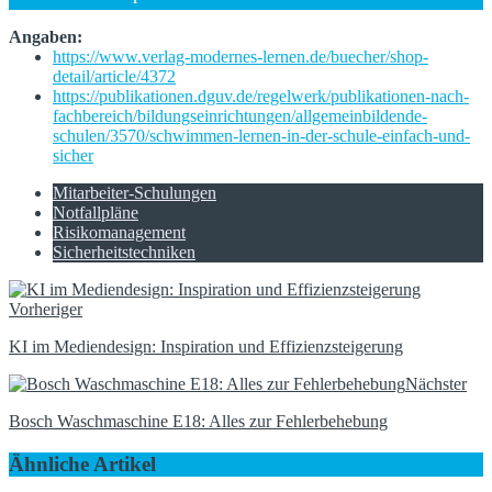
Angaben:
https://www.verlag-modernes-lernen.de/buecher/shop-
detail/article/4372
https://publikationen.dguv.de/regelwerk/publikationen-nach-
fachbereich/bildungseinrichtungen/allgemeinbildende-
schulen/3570/schwimmen-lernen-in-der-schule-einfach-und-
sicher
Mitarbeiter-Schulungen
Notfallpläne
Risikomanagement
Sicherheitstechniken
Vorheriger
KI im Mediendesign: Inspiration und Effizienzsteigerung
Nächster
Bosch Waschmaschine E18: Alles zur Fehlerbehebung
Ähnliche Artikel