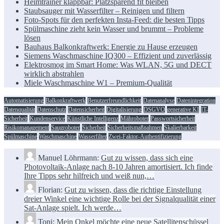
Heimtrainer klappbar: Platzsparend fit bleiben
Staubsauger mit Wasserfilter – Reinigen und filtern
Foto-Spots für den perfekten Insta-Feed: die besten Tipps
Spülmaschine zieht kein Wasser und brummt – Probleme
lösen
Bauhaus Balkonkraftwerk: Energie zu Hause erzeugen
Siemens Waschmaschine IQ300 – Effizient und zuverlässig
Elektrosmog im Smart Home: Was WLAN, 5G und DECT
wirklich abstrahlen
Miele Waschmaschine W1 – Premium-Qualität
Automatisierung
Balkonkraftwerk
Benutzerfreundlichkeit
Datenanalyse
Datenintegration
Datenqualität
Datenschutz
Datensicherheit
Digitalisierung
DSGVO
generative KI
IT-
Sicherheit
Kundenservice
Künstliche Intelligenz
Mähroboter
Passwortsicherheit
Risikomanagement
Saugroboter
Sicherheit
Sicherheitsmaßnahmen
Skalierbarkeit
Spülmaschine
Waschmaschine
Wasserfilter
Zwei-Faktor-Authentifizierung
Manuel Löhrmann:
Gut zu wissen, dass sich eine
Photovoltaik-Anlage nach 8-10 Jahren amortisiert. Ich finde
Ihre Tipps sehr hilfreich und weiß nun,…
Florian:
Gut zu wissen, dass die richtige Einstellung
dreier Winkel eine wichtige Rolle bei der Signalqualität einer
Sat-Anlage spielt. Ich werde…
Toni:
Mein Onkel möchte eine neue Satellitenschüssel