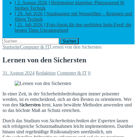
[ 2. August 2026 ]
Heimtrainer klappbar: Platzsparend fit
bleiben
Technik
[ 29. Juli 2026 ]
Staubsauger mit Wasserfilter – Reinigen und
filtern
Technik
[ 21. Juli 2026 ]
Foto-Spots für den perfekten Insta-Feed: die
besten Tipps
Uncategorized
Suchen
nach:
Startseite
Computer & IT
Lernen von den Sichersten
Lernen von den Sichersten
31. August 2024
Redaktion
Computer & IT
0
In einer Zeit, in der Sicherheitsbedrohungen immer präsenter
werden, ist es entscheidend, sich an den Besten zu orientieren. Wer
von den
Sichersten
lernt, kann bewährte Methoden anwenden und
so das höchste Maß an Schutz erreichen.
Durch das Studium von
Sicherheitstechniken der Experten
lassen
sich erfolgreiche Schutzmaßnahmen leicht implementieren. Darüber
hinaus sind regelmäßige Risikoanalysen unerlässlich, um