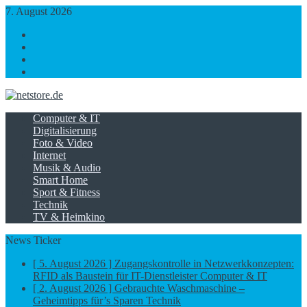
7. August 2026
https://www.facebook.com/
https://twitter.com/
https://plus.google.com/
https://www.linkedin.com/
Computer & IT
Digitalisierung
Foto & Video
Internet
Musik & Audio
Smart Home
Sport & Fitness
Technik
TV & Heimkino
News Ticker
[ 5. August 2026 ]
Zugangskontrolle in Netzwerkkonzepten:
RFID als Baustein für IT-Dienstleister
Computer & IT
[ 2. August 2026 ]
Gebrauchte Waschmaschine –
Geheimtipps für’s Sparen
Technik