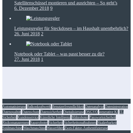
Satellitenschüssel montieren und ausrichten – So geht’s
6. Dezember 2018
9
Leistungsregler für Steckdosen – im Haushalt unentbehrlich?
26. Juni 2018
2
Notebook oder Tablet – was passt besser zu dir?
27. Juni 2018
1
Zugangskontrolle in Netzwerkkonzepten: RFID als Baustein
für IT-Dienstleister
Gebrauchte Waschmaschine – Geheimtipps für’s Sparen
Heimtrainer klappbar: Platzsparend fit bleiben
Staubsauger mit Wasserfilter – Reinigen und filtern
Foto-Spots für den perfekten Insta-Feed: die besten Tipps
Automatisierung
Balkonkraftwerk
Benutzerfreundlichkeit
Datenanalyse
Datenintegration
Datenqualität
Datenschutz
Datensicherheit
Digitalisierung
DSGVO
generative KI
IT-
Sicherheit
Kundenservice
Künstliche Intelligenz
Mähroboter
Passwortsicherheit
Risikomanagement
Saugroboter
Sicherheit
Sicherheitsmaßnahmen
Skalierbarkeit
Spülmaschine
Waschmaschine
Wasserfilter
Zwei-Faktor-Authentifizierung