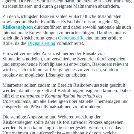
agieren. Der erste Schritt besteht darin, potenzielle Risiken frühzeitig
zu identifizieren und durch geeignete Maßnahmen abzufedern.
Zu den wichtigsten Risiken zählen wirtschaftliche Instabilitäten
sowie geopolitische Konflikte. Es ist daher ratsam, regelmäßig
Risikoanalysen
durchzuführen und dabei sowohl nationale als auch
internationale Entwicklungen zu berücksichtigen. Darüber hinaus
spielt die Absicherung gegen
Cyberangriffe
eine immer größere
Rolle, da die
Digitalisierung
voranschreitet.
Ein weit verbreiteter Ansatz ist hierbei der Einsatz von
Simulationsmodellen, um verschiedene Szenarien durchzuspielen
und entsprechende Notfallpläne zu entwickeln. Besonders relevant
wird es, sich nicht nur auf Vergangenes zu verlassen, sondern
proaktiv an möglichen Lösungen zu arbeiten.
Mitarbeiter sollten zudem im Bereich Risikobewusstsein geschult
werden, damit sie gezielt auf Bedrohungen reagieren können. Dabei
hilft eine
transparente Kommunikation innerhalb des
Unternehmens
, um alle Beteiligten über aktuelle Themenlagen und
entsprechende Präventivmaßnahmen zu informieren.
Die ständige Anpassung und Weiterentwicklung der
Risikostrategien sollte daher als fortlaufender Prozess angesehen
werden. Nur so kann langfristig sichergestellt werden, dass das
Unternehmen gut aufgestellt ist – unabhängig davon, welche