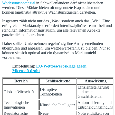
Wachstumspotenzial
in Schwellenländern darf nicht übersehen
werden. Diese Märkte bieten oft ungenutzte Kapazitäten und
können langfristig attraktive Wachstumsquellen darstellen.
Insgesamt zählt nicht nur das „Was“ sondern auch das „Wie“. Eine
erfolgreiche Marktanalyse erfordert interdisziplinäre Teamarbeit und
ständigen Informationsaustausch, um alle relevanten Aspekte
ganzheitlich zu betrachten.
Daher sollten Unternehmen regelmäßig ihre Analysemethoden
überprüfen und anpassen, um wettbewerbsfähig zu bleiben. Nur so
können sie sich optimal auf ein dynamisches Marktumfeld
vorbereiten.
Empfehlung:
EU-Wettbewerbsklage gegen
Microsoft droht
Bereich
Schlüsseltrend
Auswirkung
Effizienzsteigerung
Disruptive
Globale Wirtschaft
und neue
Technologien
Geschäftsfelder
Technologische
Automatisierung und
Künstliche Intelligenz
Innovationen
Entscheidungsfindung
Regulatorische
Neue
Notwendigkeit von