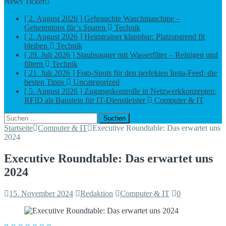
News Ticker
[ 2. August 2026 ]
Gebrauchte Waschmaschine –
Geheimtipps für’s Sparen
Technik
[ 2. August 2026 ]
Heimtrainer klappbar: Platzsparend fit
bleiben
Technik
[ 29. Juli 2026 ]
Staubsauger mit Wasserfilter – Reinigen und
filtern
Technik
[ 21. Juli 2026 ]
Foto-Spots für den perfekten Insta-Feed: die
besten Tipps
Uncategorized
[ 5. August 2026 ]
Zugangskontrolle in Netzwerkkonzepten:
RFID als Baustein für IT-Dienstleister
Computer & IT
Suchen
nach:
Startseite
Computer & IT
Executive Roundtable: Das erwartet uns
2024
Executive Roundtable: Das erwartet uns
2024
15. November 2024
Redaktion
Computer & IT
0