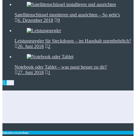
Satellitenschüssel montieren und ausrichten – So geht’s
6. Dezember 2018
9
Leistungsregler für Steckdosen – im Haushalt unentbehrlich?
26. Juni 2018
2
Notebook oder Tablet – was passt besser zu dir?
27. Juni 2018
1
Zugangskontrolle in Netzwerkkonzepten: RFID als Baustein
für IT-Dienstleister
Gebrauchte Waschmaschine – Geheimtipps für’s Sparen
Heimtrainer klappbar: Platzsparend fit bleiben
Staubsauger mit Wasserfilter – Reinigen und filtern
Foto-Spots für den perfekten Insta-Feed: die besten Tipps
Inhaltsverzeichnis