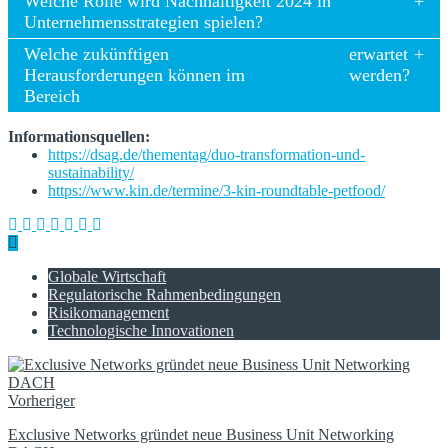
Welche Rolle wird Nachhaltigkeit 2024 in
Unternehmensstrategien spielen?
Welche zukünftigen
Cybersecurity
erwartet
Herausforderungen können im
werden?
Bereich
Informationsquellen:
https://dsag.de/thementag/duo-transformation-und-
sustainability/
https://www.kin.de/termine/3-kin-roundtable-petfood/
Globale Wirtschaft
Regulatorische Rahmenbedingungen
Risikomanagement
Technologische Innovationen
Vorheriger
Exclusive Networks gründet neue Business Unit Networking