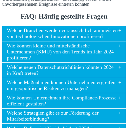
unvorhergesehenen Ereignisse eintreten könnten.
FAQ: Häufig gestellte Fragen
Welche Branchen werden voraussichtlich am meisten
von technologischen Innovationen profitieren?
Wie können kleine und mittelständische
Unternehmen (KMU) von den Trends im Jahr 2024
profitieren?
Welche neuen Datenschutzrichtlinien könnten 2024
in Kraft treten?
Welche Maßnahmen können Unternehmen ergreifen,
um geopolitische Risiken zu managen?
Wie können Unternehmen ihre Compliance-Prozesse
effizient gestalten?
Welche Strategien gibt es zur Förderung der
Mitarbeiterbindung?