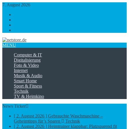
7. August 2026
https://www.facebook.com/
https://twitter.com/
https://plus.google.com/
https://www.linkedin.com/
MENU
Computer & IT
Digitalisierung
Foto & Video
Internet
Musik & Audio
Smart Home
Sport & Fitness
Technik
TV & Heimkino
News Ticker
[ 2. August 2026 ]
Gebrauchte Waschmaschine –
Geheimtipps für’s Sparen
Technik
[ 2. August 2026 ]
Heimtrainer klappbar: Platzsparend fit