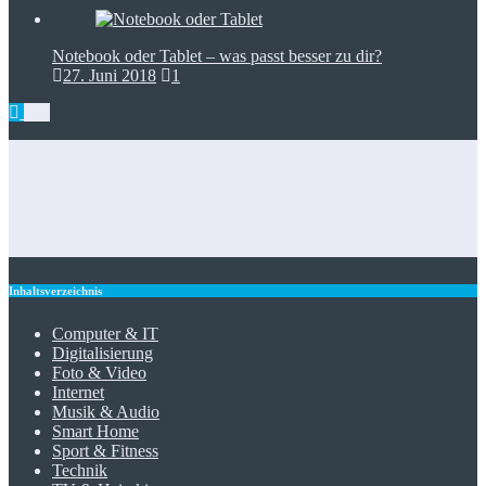
Notebook oder Tablet – was passt besser zu dir?
27. Juni 2018
1
Zugangskontrolle in Netzwerkkonzepten: RFID als Baustein
für IT-Dienstleister
Gebrauchte Waschmaschine – Geheimtipps für’s Sparen
Heimtrainer klappbar: Platzsparend fit bleiben
Staubsauger mit Wasserfilter – Reinigen und filtern
Foto-Spots für den perfekten Insta-Feed: die besten Tipps
Inhaltsverzeichnis
Computer & IT
Digitalisierung
Foto & Video
Internet
Musik & Audio
Smart Home
Sport & Fitness
Technik