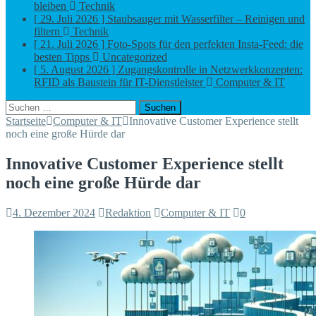
bleiben
Technik
[ 29. Juli 2026 ]
Staubsauger mit Wasserfilter – Reinigen und
filtern
Technik
[ 21. Juli 2026 ]
Foto-Spots für den perfekten Insta-Feed: die
besten Tipps
Uncategorized
[ 5. August 2026 ]
Zugangskontrolle in Netzwerkkonzepten:
RFID als Baustein für IT-Dienstleister
Computer & IT
Suchen
nach:
Startseite
Computer & IT
Innovative Customer Experience stellt
noch eine große Hürde dar
Innovative Customer Experience stellt
noch eine große Hürde dar
4. Dezember 2024
Redaktion
Computer & IT
0