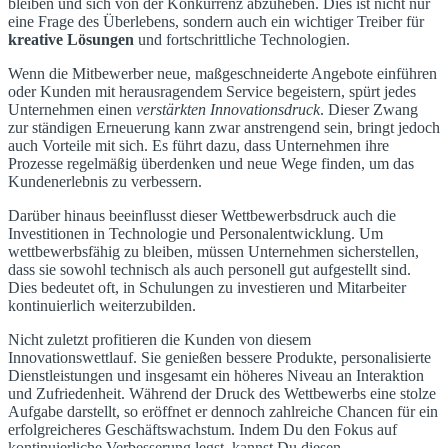
bleiben und sich von der Konkurrenz abzuheben. Dies ist nicht nur
eine Frage des Überlebens, sondern auch ein wichtiger Treiber für
kreative Lösungen
und fortschrittliche Technologien.
Wenn die Mitbewerber neue, maßgeschneiderte Angebote einführen
oder Kunden mit herausragendem Service begeistern, spürt jedes
Unternehmen einen
verstärkten Innovationsdruck
. Dieser Zwang
zur ständigen Erneuerung kann zwar anstrengend sein, bringt jedoch
auch Vorteile mit sich. Es führt dazu, dass Unternehmen ihre
Prozesse regelmäßig überdenken und neue Wege finden, um das
Kundenerlebnis zu verbessern.
Darüber hinaus beeinflusst dieser Wettbewerbsdruck auch die
Investitionen in Technologie und Personalentwicklung. Um
wettbewerbsfähig zu bleiben, müssen Unternehmen sicherstellen,
dass sie sowohl technisch als auch personell gut aufgestellt sind.
Dies bedeutet oft, in Schulungen zu investieren und Mitarbeiter
kontinuierlich weiterzubilden.
Nicht zuletzt profitieren die Kunden von diesem
Innovationswettlauf. Sie genießen bessere Produkte, personalisierte
Dienstleistungen und insgesamt ein höheres Niveau an Interaktion
und Zufriedenheit. Während der Druck des Wettbewerbs eine stolze
Aufgabe darstellt, so eröffnet er dennoch zahlreiche Chancen für ein
erfolgreicheres Geschäftswachstum. Indem Du den Fokus auf
kontinuierliche Verbesserung legst, kannst Du diesen