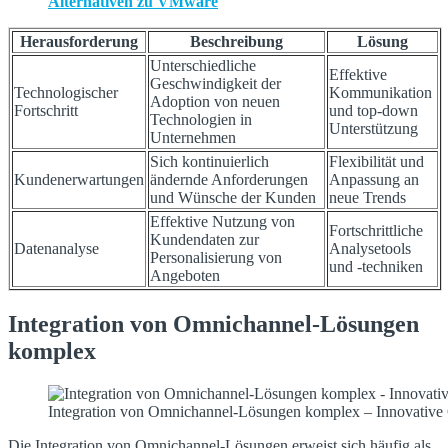
Alternativen zu VMware
Herausforderung
Beschreibung
Lösung
Unterschiedliche
Effektive
Geschwindigkeit der
Technologischer
Kommunikation
Adoption von neuen
Fortschritt
und top-down
Technologien in
Unterstützung
Unternehmen
Sich kontinuierlich
Flexibilität und
Kundenerwartungen
ändernde Anforderungen
Anpassung an
und Wünsche der Kunden
neue Trends
Effektive Nutzung von
Fortschrittliche
Kundendaten zur
Datenanalyse
Analysetools
Personalisierung von
und -techniken
Angeboten
Integration von Omnichannel-Lösungen
komplex
Integration von Omnichannel-Lösungen komplex – Innovative C
Die Integration von Omnichannel-Lösungen erweist sich häufig als