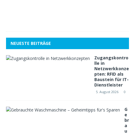
2
0
1
8
1
NEUESTE BEITRÄGE
Zugangskontro
lle in
Netzwerkkonze
pten: RFID als
Baustein für IT-
Dienstleister
5. August 2026
0
G
e
br
a
u