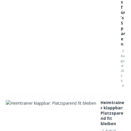
s
f
ür
’s
S
p
ar
e
n
2.
Au
gu
st
20
2
6
0
Heimtraine
r klappbar:
Platzspare
nd fit
bleiben
2. August