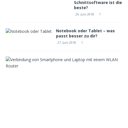
Schnittsoftware ist die
beste?
26. Juni 2018
1
Notebook oder Tablet – was
passt besser zu dir?
27. Juni 2018
1
W
e
l
c
h
e
r
W
L
A
N
R
o
u