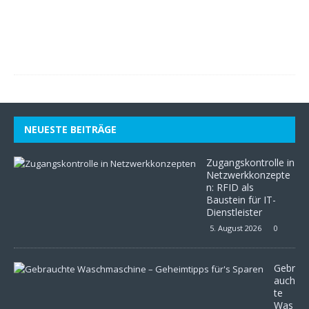
2
0
2
6
0
NEUESTE BEITRÄGE
Zugangskontrolle in
Netzwerkkonzepte
n: RFID als
Baustein für IT-
Dienstleister
5. August 2026
0
Gebr
auch
te
Was