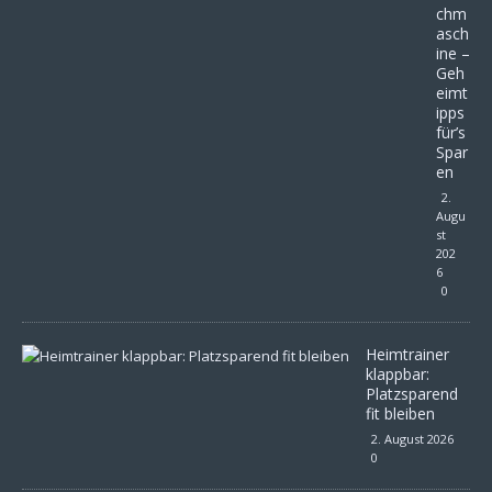
chm
asch
ine –
Geh
eimt
ipps
für’s
Spar
en
2.
Augu
st
202
6
0
Heimtrainer
klappbar:
Platzsparend
fit bleiben
2. August 2026
0