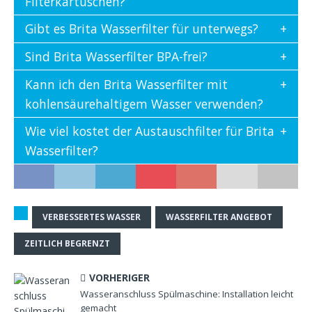
Filterkartuschen?
Gibt es Brita Wasserfilter für unterwegs?
Sind Brita Wasserfilter BPA-frei?
Kann ich den Brita Wasserfilter mit
kohlensäurehaltigem Wasser verwenden?
Wie viel kostet der Austauschfilter für Brita
Wasserfilter?
VERBESSERTES WASSER
WASSERFILTER ANGEBOT
ZEITLICH BEGRENZT
VORHERIGER
Wasseranschluss Spülmaschine: Installation leicht
gemacht