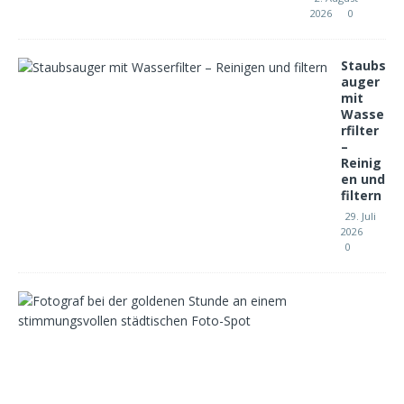
2026
0
Staubs
auger
mit
Wasse
rfilter
–
Reinig
en und
filtern
29. Juli
2026
0
F
o
t
o
-
S
p