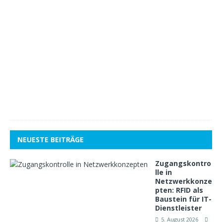
e
z
e
m
b
e
r
2
0
1
8
1
NEUESTE BEITRÄGE
Zugangskontro
lle in
Netzwerkkonze
pten: RFID als
Baustein für IT-
Dienstleister
5. August 2026