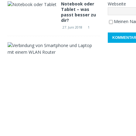
Notebook oder
Webseite
Tablet – was
passt besser zu
dir?
Meinen Nam
27. Juni 2018
1
W
e
l
c
h
e
r
W
L
A
N
R
o
u
t
e
r