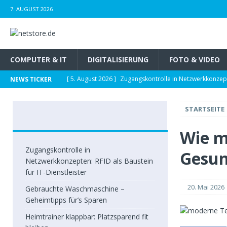
7. AUGUST 2026
COMPUTER & IT
DIGITALISIERUNG
FOTO & VIDEO
[ 5. August 2026 ]
Zugangskontrolle in Netzwerkkonzepte
NEWS TICKER
[ 2. August 2026 ]
Gebrauchte Waschmaschine – Geheim
STARTSEITE
[ 2. August 2026 ]
Heimtrainer klappbar: Platzsparend f
[ 29. Juli 2026 ]
Staubsauger mit Wasserfilter – Reinigen 
Wie m
[ 21. Juli 2026 ]
Foto-Spots für den perfekten Insta-Feed
Zugangskontrolle in
Gesun
Netzwerkkonzepten: RFID als Baustein
für IT-Dienstleister
20. Mai 2026
Gebrauchte Waschmaschine –
Geheimtipps für’s Sparen
Heimtrainer klappbar: Platzsparend fit