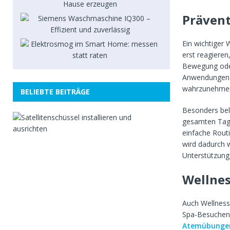
Prävent
Ein wichtiger
erst reagieren
Bewegung oder
Anwendungen h
wahrzunehme
BELIEBTE BEITRÄGE
Besonders beli
S
gesamten Tage
a
einfache Rout
t
e
wird dadurch 
l
Unterstützung 
l
i
Wellne
t
e
n
Auch Wellness
s
Spa-Besuchen 
c
Atemübunge
h