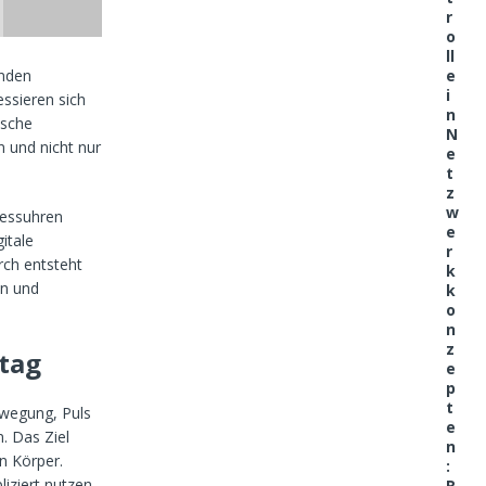
r
o
ll
anden
e
i
ssieren sich
n
ische
N
n und nicht nur
e
t
z
w
nessuhren
e
itale
r
ch entsteht
k
en und
k
o
n
z
ltag
e
p
t
ewegung, Puls
e
. Das Ziel
n
n Körper.
:
liziert nutzen
R