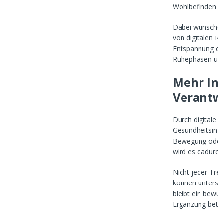
ü
Wohlbefinden 
s
s
Dabei wünschen
e
von digitalen
l
Entspannung e
m
o
Ruhephasen un
n
t
Mehr In
i
e
Verant
r
e
Durch digital
n
u
Gesundheitsin
n
Bewegung oder
d
wird es dadurc
a
u
Nicht jeder T
s
r
können unters
i
bleibt ein be
c
Ergänzung betr
h
t