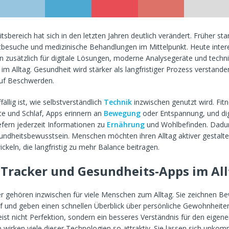
sbereich hat sich in den letzten Jahren deutlich verändert. Früher st
ztbesuche und medizinische Behandlungen im Mittelpunkt. Heute intere
n zusätzlich für digitale Lösungen, moderne Analysegeräte und techn
im Alltag. Gesundheit wird stärker als langfristiger Prozess verstande
auf Beschwerden.
ällig ist, wie selbstverständlich
Technik
inzwischen genutzt wird. Fit
te und Schlaf, Apps erinnern an
Bewegung
oder Entspannung, und dig
efern jederzeit Informationen zu
Ernährung
und Wohlbefinden. Dadur
undheitsbewusstsein. Menschen möchten ihren Alltag aktiver gestalt
ckeln, die langfristig zu mehr Balance beitragen.
-Tracker und Gesundheits-Apps im Al
er gehören inzwischen für viele Menschen zum Alltag. Sie zeichnen B
f und geben einen schnellen Überblick über persönliche Gewohnheiten
eist nicht Perfektion, sondern ein besseres Verständnis für den eigene
wirken viele dieser Technologien so attraktiv. Sie lassen sich unkomp