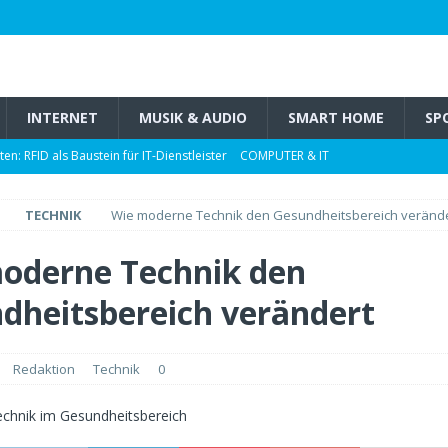
INTERNET
MUSIK & AUDIO
SMART HOME
SP
n: RFID als Baustein für IT-Dienstleister
COMPUTER & IT
tipps für’s Sparen
TECHNIK
TECHNIK
Wie moderne Technik den Gesundheitsbereich veränd
it bleiben
TECHNIK
und filtern
TECHNIK
oderne Technik den
: die besten Tipps
UNCATEGORIZED
dheitsbereich verändert
Redaktion
Technik
0