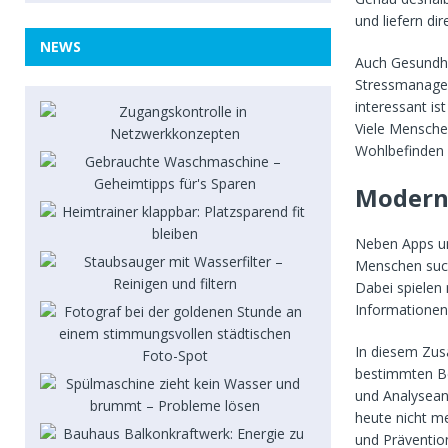
und liefern dir
NEWS
Auch Gesundhe
Stressmanagem
interessant is
Viele Mensche
Wohlbefinden i
Modern
Neben Apps un
Menschen such
Dabei spielen
Informationen 
In diesem Zu
bestimmten Be
und Analyseans
heute nicht m
und Präventio