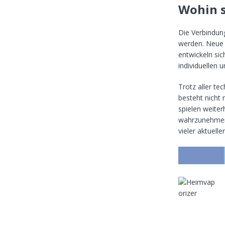
Wohin s
e
n
–
Die Verbindun
S
o
werden. Neue 
g
entwickeln sic
e
individuellen 
h
t
Trotz aller te
’
s
besteht nicht
spielen weiter
6
.
wahrzunehmen u
D
vieler aktuell
e
z
e
m
b
e
r
2
0
1
8