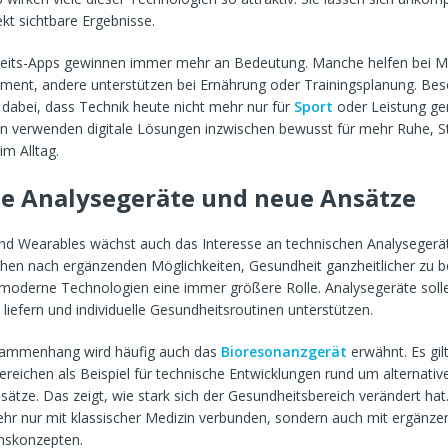
ekt sichtbare Ergebnisse.
its-Apps gewinnen immer mehr an Bedeutung. Manche helfen bei Me
ent, andere unterstützen bei Ernährung oder Trainingsplanung. Be
t dabei, dass Technik heute nicht mehr nur für
Sport
oder Leistung gen
n verwenden digitale Lösungen inzwischen bewusst für mehr Ruhe, S
m Alltag.
e Analysegeräte und neue Ansätze
d Wearables wächst auch das Interesse an technischen Analysegerät
en nach ergänzenden Möglichkeiten, Gesundheit ganzheitlicher zu b
 moderne Technologien eine immer größere Rolle. Analysegeräte solle
liefern und individuelle Gesundheitsroutinen unterstützen.
sammenhang wird häufig auch das
Bioresonanzgerät
erwähnt. Es gilt
reichen als Beispiel für technische Entwicklungen rund um alternativ
ätze. Das zeigt, wie stark sich der Gesundheitsbereich verändert hat
ehr nur mit klassischer Medizin verbunden, sondern auch mit ergänze
nskonzepten.