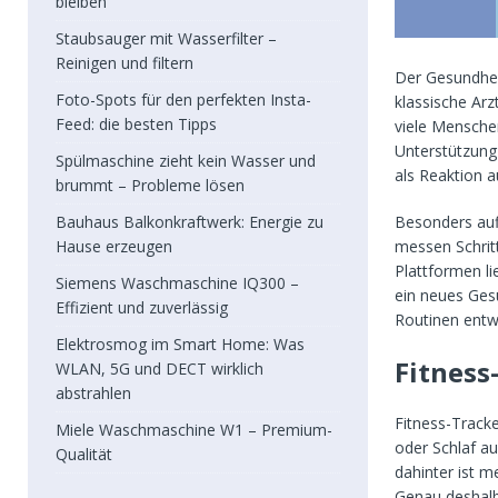
bleiben
Staubsauger mit Wasserfilter –
Reinigen und filtern
Der Gesundheit
Foto-Spots für den perfekten Insta-
klassische Ar
Feed: die besten Tipps
viele Mensche
Unterstützung 
Spülmaschine zieht kein Wasser und
als Reaktion 
brummt – Probleme lösen
Bauhaus Balkonkraftwerk: Energie zu
Besonders auff
Hause erzeugen
messen Schrit
Plattformen li
Siemens Waschmaschine IQ300 –
ein neues Ges
Effizient und zuverlässig
Routinen entwi
Elektrosmog im Smart Home: Was
Fitness
WLAN, 5G und DECT wirklich
abstrahlen
Fitness-Track
Miele Waschmaschine W1 – Premium-
oder Schlaf au
Qualität
dahinter ist m
Genau deshalb 