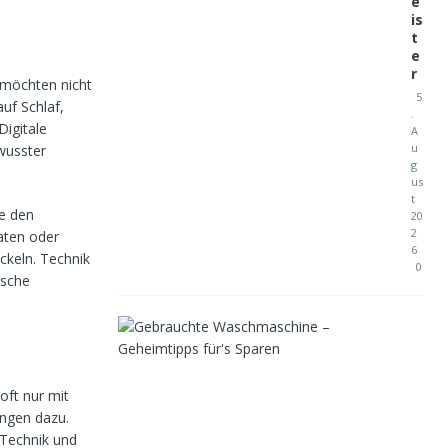
e
is
t
e
r
 möchten nicht
5
uf Schlaf,
.
igitale
A
u
wusster
g
us
t
te den
20
2
aten oder
6
ckeln. Technik
0
ische
G
e
b
r
oft nur mit
a
u
ngen dazu.
c
 Technik und