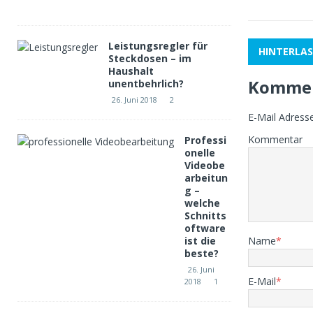
9
Leistungsregler für
HINTERLAS
Steckdosen – im
Haushalt
Kommen
unentbehrlich?
26. Juni 2018
2
E-Mail Adresse 
Kommentar
Professi
onelle
Videobe
arbeitun
g –
welche
Schnitts
oftware
ist die
Name
*
beste?
26. Juni
E-Mail
*
2018
1