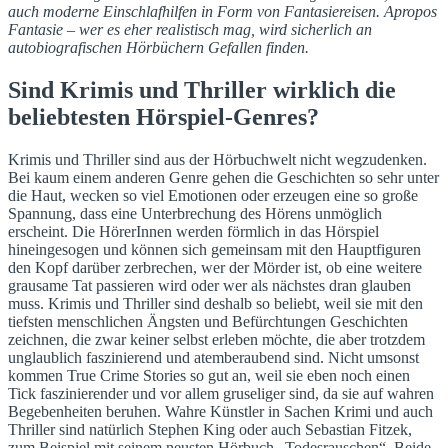
auch moderne Einschlafhilfen in Form von Fantasiereisen. Apropos
Fantasie – wer es eher realistisch mag, wird sicherlich an
autobiografischen Hörbüchern Gefallen finden.
Sind Krimis und Thriller wirklich die
beliebtesten Hörspiel-Genres?
Krimis und Thriller sind aus der Hörbuchwelt nicht wegzudenken.
Bei kaum einem anderen Genre gehen die Geschichten so sehr unter
die Haut, wecken so viel Emotionen oder erzeugen eine so große
Spannung, dass eine Unterbrechung des Hörens unmöglich
erscheint. Die HörerInnen werden förmlich in das Hörspiel
hineingesogen und können sich gemeinsam mit den Hauptfiguren
den Kopf darüber zerbrechen, wer der Mörder ist, ob eine weitere
grausame Tat passieren wird oder wer als nächstes dran glauben
muss. Krimis und Thriller sind deshalb so beliebt, weil sie mit den
tiefsten menschlichen Ängsten und Befürchtungen Geschichten
zeichnen, die zwar keiner selbst erleben möchte, die aber trotzdem
unglaublich faszinierend und atemberaubend sind. Nicht umsonst
kommen True Crime Stories so gut an, weil sie eben noch einen
Tick faszinierender und vor allem gruseliger sind, da sie auf wahren
Begebenheiten beruhen. Wahre Künstler in Sachen Krimi und auch
Thriller sind natürlich Stephen King oder auch Sebastian Fitzek,
zum Beispiel mit seinem neusten Hörbuch „Todesrauschen“. Beide