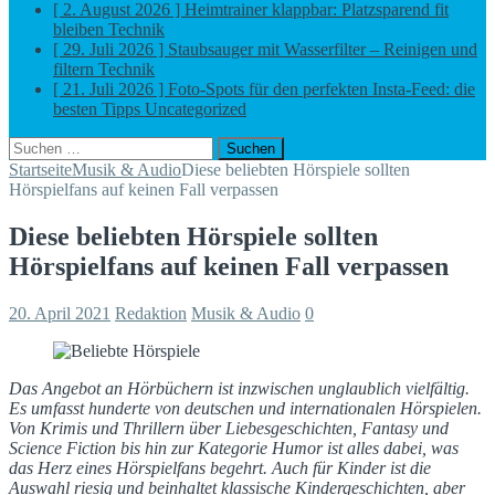
[ 2. August 2026 ]
Heimtrainer klappbar: Platzsparend fit
bleiben
Technik
[ 29. Juli 2026 ]
Staubsauger mit Wasserfilter – Reinigen und
filtern
Technik
[ 21. Juli 2026 ]
Foto-Spots für den perfekten Insta-Feed: die
besten Tipps
Uncategorized
Suchen
nach:
Startseite
Musik & Audio
Diese beliebten Hörspiele sollten
Hörspielfans auf keinen Fall verpassen
Diese beliebten Hörspiele sollten
Hörspielfans auf keinen Fall verpassen
20. April 2021
Redaktion
Musik & Audio
0
Das Angebot an Hörbüchern ist inzwischen unglaublich vielfältig.
Es umfasst hunderte von deutschen und internationalen Hörspielen.
Von Krimis und Thrillern über Liebesgeschichten, Fantasy und
Science Fiction bis hin zur Kategorie Humor ist alles dabei, was
das Herz eines Hörspielfans begehrt. Auch für Kinder ist die
Auswahl riesig und beinhaltet klassische Kindergeschichten, aber