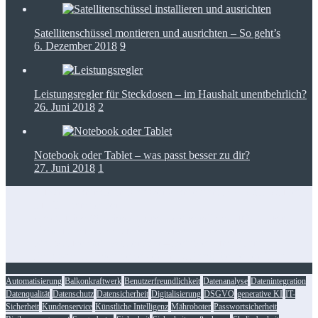
Satellitenschüssel montieren und ausrichten – So geht’s
6. Dezember 2018
9
Leistungsregler für Steckdosen – im Haushalt unentbehrlich?
26. Juni 2018
2
Notebook oder Tablet – was passt besser zu dir?
27. Juni 2018
1
Zugangskontrolle in Netzwerkkonzepten: RFID als Baustein
für IT-Dienstleister
Gebrauchte Waschmaschine – Geheimtipps für’s Sparen
Heimtrainer klappbar: Platzsparend fit bleiben
Staubsauger mit Wasserfilter – Reinigen und filtern
Foto-Spots für den perfekten Insta-Feed: die besten Tipps
Automatisierung
Balkonkraftwerk
Benutzerfreundlichkeit
Datenanalyse
Datenintegration
Datenqualität
Datenschutz
Datensicherheit
Digitalisierung
DSGVO
generative KI
IT-
Sicherheit
Kundenservice
Künstliche Intelligenz
Mähroboter
Passwortsicherheit