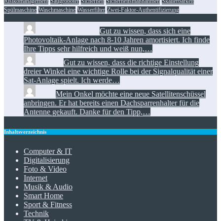
Risikomanagement
Saugroboter
Sicherheit
Sicherheitsmaßnahmen
Skalierbarkeit
Spülmaschine
Waschmaschine
Wasserfilter
Zwei-Faktor-Authentifizierung
Manuel Löhrmann:
Gut zu wissen, dass sich eine
Photovoltaik-Anlage nach 8-10 Jahren amortisiert. Ich finde
Ihre Tipps sehr hilfreich und weiß nun,…
Florian:
Gut zu wissen, dass die richtige Einstellung
dreier Winkel eine wichtige Rolle bei der Signalqualität einer
Sat-Anlage spielt. Ich werde…
Toni:
Mein Onkel möchte eine neue Satellitenschüssel
anbringen. Er hat bereits einen Dachsparrenhalter für die
Antenne gekauft. Danke für den Tipp,…
Inhaltsverzeichnis
Computer & IT
Digitalisierung
Foto & Video
Internet
Musik & Audio
Smart Home
Sport & Fitness
Technik