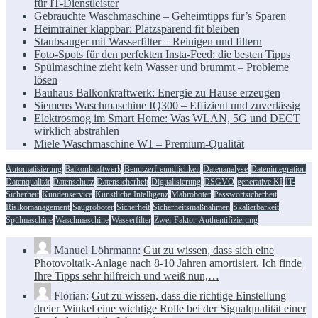
für IT-Dienstleister
Gebrauchte Waschmaschine – Geheimtipps für’s Sparen
Heimtrainer klappbar: Platzsparend fit bleiben
Staubsauger mit Wasserfilter – Reinigen und filtern
Foto-Spots für den perfekten Insta-Feed: die besten Tipps
Spülmaschine zieht kein Wasser und brummt – Probleme
lösen
Bauhaus Balkonkraftwerk: Energie zu Hause erzeugen
Siemens Waschmaschine IQ300 – Effizient und zuverlässig
Elektrosmog im Smart Home: Was WLAN, 5G und DECT
wirklich abstrahlen
Miele Waschmaschine W1 – Premium-Qualität
Automatisierung
Balkonkraftwerk
Benutzerfreundlichkeit
Datenanalyse
Datenintegration
Datenqualität
Datenschutz
Datensicherheit
Digitalisierung
DSGVO
generative KI
IT-
Sicherheit
Kundenservice
Künstliche Intelligenz
Mähroboter
Passwortsicherheit
Risikomanagement
Saugroboter
Sicherheit
Sicherheitsmaßnahmen
Skalierbarkeit
Spülmaschine
Waschmaschine
Wasserfilter
Zwei-Faktor-Authentifizierung
Manuel Löhrmann:
Gut zu wissen, dass sich eine
Photovoltaik-Anlage nach 8-10 Jahren amortisiert. Ich finde
Ihre Tipps sehr hilfreich und weiß nun,…
Florian:
Gut zu wissen, dass die richtige Einstellung
dreier Winkel eine wichtige Rolle bei der Signalqualität einer