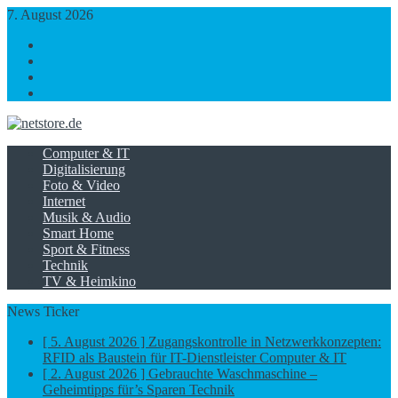
7. August 2026
https://www.facebook.com/
https://twitter.com/
https://plus.google.com/
https://www.linkedin.com/
Computer & IT
Digitalisierung
Foto & Video
Internet
Musik & Audio
Smart Home
Sport & Fitness
Technik
TV & Heimkino
News Ticker
[ 5. August 2026 ]
Zugangskontrolle in Netzwerkkonzepten:
RFID als Baustein für IT-Dienstleister
Computer & IT
[ 2. August 2026 ]
Gebrauchte Waschmaschine –
Geheimtipps für’s Sparen
Technik