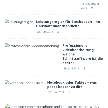
6. Dezember
2018
9
Leistungsregler für Steckdosen – im
Haushalt unentbehrlich?
26. Juni 2018
2
Professionelle
Videobearbeitung –
welche
Schnittsoftware ist die
beste?
26. Juni 2018
1
Notebook oder Tablet – was
passt besser zu dir?
27. Juni 2018
1
W