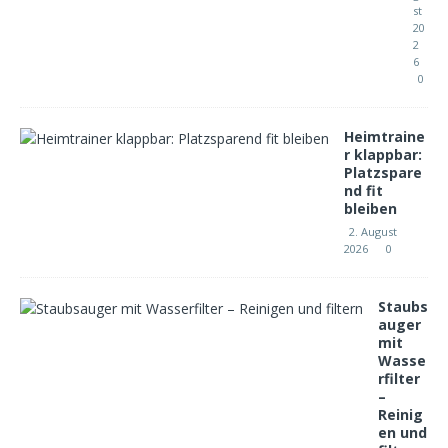
st
20
2
6
0
Heimtraine
r klappbar:
Platzspare
nd fit
bleiben
2. August
2026
0
Staubs
auger
mit
Wasse
rfilter
–
Reinig
en und