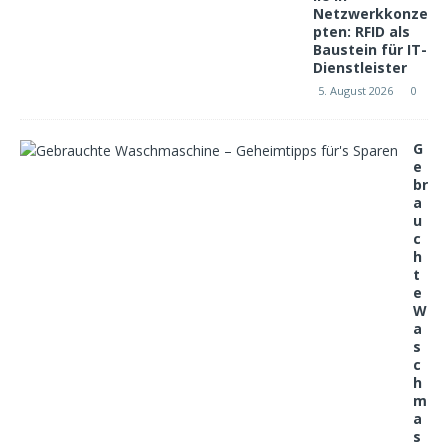
Netzwerkkonze
pten: RFID als
Baustein für IT-
Dienstleister
5. August 2026
0
G
e
br
a
u
c
h
t
e
W
a
s
c
h
m
a
s