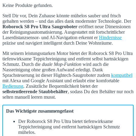
Keine Produkte gefunden.
Stell Dir vor, Dein Zuhause könnte mühelos sauber und frisch
gehalten werden – und das alles dank modernster Technologie. Der
Roborock S8 Pro Ultra Saugroboter
eröffnet neue Dimensionen
der Reinigungsautomatisierung. Ausgestattet mit fortschrittlicher
Laserdistanzsensor- und AI-Navigation erkennt er
Hindernisse
präzise und navigiert intelligent durch Deine Wohnräume.
Mit seinem leistungsstarken Motor bietet der Roborock S8 Pro Ultra
tiefenwirksame Teppichreinigung und entfernt selbst hartnäckigen
Schmutz. Durch die
duale Mop-Funktion
wird auch die
Nassreinigung ohne großen Aufwand erledigt. Dank
Sprachsteuerung ist dieser Hightech-Saugroboter zudem
kompatibel
mit Alexa und Google Assistant und erlaubt eine komfortable
Bedienung
. Zusätzliche Bequemlichkeit bietet der
selbstentleerende Staubbehälter
, sodass Du den Behälter nur noch
selten manuell leeren musst.
Das Wichtigste zusammengefasst
Der Roborock S8 Pro Ultra bietet tiefenwirksame
Teppichreinigung und entfernt hartnäckigen Schmutz
mühelos.