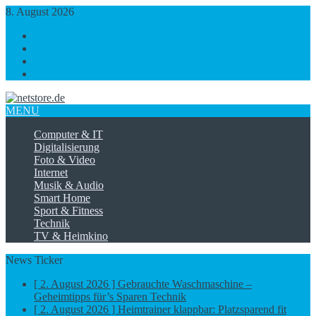
8. August 2026
https://www.facebook.com/
https://twitter.com/
https://plus.google.com/
https://www.linkedin.com/
MENU
Computer & IT
Digitalisierung
Foto & Video
Internet
Musik & Audio
Smart Home
Sport & Fitness
Technik
TV & Heimkino
News Ticker
[ 2. August 2026 ]
Gebrauchte Waschmaschine –
Geheimtipps für’s Sparen
Technik
[ 2. August 2026 ]
Heimtrainer klappbar: Platzsparend fit