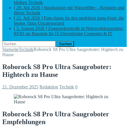
bleiben
Technik
[ 29. Juli 2026 ]
Staubsauger mit Wasserfilter – Reinigen und
filtern
Technik
[ 21. Juli 2026 ]
Foto-Spots für den perfekten Insta-Feed: die
besten Tipps
Uncategorized
[ 5. August 2026 ]
Zugangskontrolle in Netzwerkkonzepten:
RFID als Baustein für IT-Dienstleister
Computer & IT
Suchen
nach:
Startseite
Technik
Roborock S8 Pro Ultra Saugroboter: Hightech zu
Hause
Roborock S8 Pro Ultra Saugroboter:
Hightech zu Hause
21. Dezember 2025
Redaktion
Technik
0
Roborock S8 Pro Ultra Saugroboter
Empfehlungen