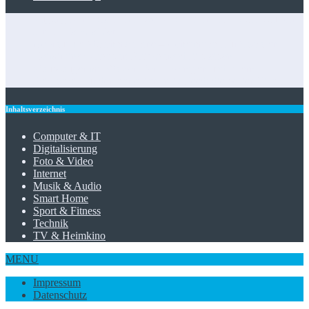
Zugangskontrolle in Netzwerkkonzepten: RFID als Baustein
für IT-Dienstleister
Gebrauchte Waschmaschine – Geheimtipps für’s Sparen
Heimtrainer klappbar: Platzsparend fit bleiben
Staubsauger mit Wasserfilter – Reinigen und filtern
Foto-Spots für den perfekten Insta-Feed: die besten Tipps
Inhaltsverzeichnis
Computer & IT
Digitalisierung
Foto & Video
Internet
Musik & Audio
Smart Home
Sport & Fitness
Technik
TV & Heimkino
MENU
Impressum
Datenschutz