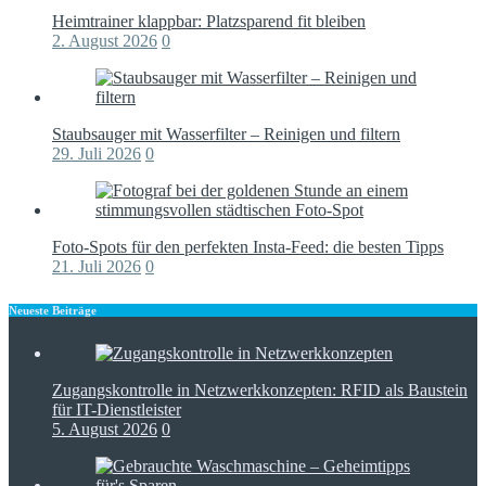
Heimtrainer klappbar: Platzsparend fit bleiben
2. August 2026
0
Staubsauger mit Wasserfilter – Reinigen und filtern
29. Juli 2026
0
Foto-Spots für den perfekten Insta-Feed: die besten Tipps
21. Juli 2026
0
Neueste Beiträge
Zugangskontrolle in Netzwerkkonzepten: RFID als Baustein
für IT-Dienstleister
5. August 2026
0