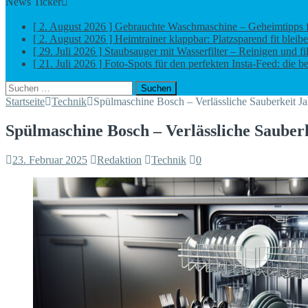
News Ticker
[ 2. August 2026 ]
Gebrauchte Waschmaschine – Geheimtipps 
[ 2. August 2026 ]
Heimtrainer klappbar: Platzsparend fit bleib
[ 29. Juli 2026 ]
Staubsauger mit Wasserfilter – Reinigen und fi
[ 21. Juli 2026 ]
Foto-Spots für den perfekten Insta-Feed: die b
[ 5. August 2026 ]
Zugangskontrolle in Netzwerkkonzepten: RFI
Suchen
nach:
Startseite
Technik
Spülmaschine Bosch – Verlässliche Sauberkeit Jah
Spülmaschine Bosch – Verlässliche Sauberk
23. Februar 2025
Redaktion
Technik
0