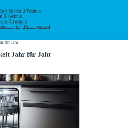
für’s Sparen
Technik
en
Technik
ltern
Technik
esten Tipps
Uncategorized
D als Baustein für IT-Dienstleister
Computer & IT
r für Jahr
eit Jahr für Jahr