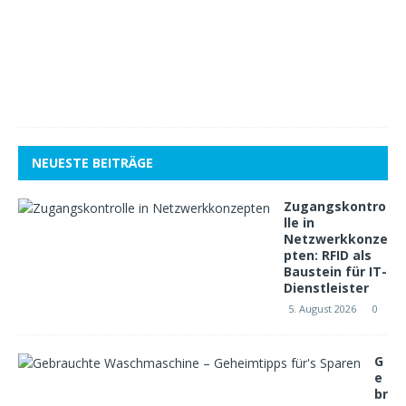
e
r
2
0
1
8
1
NEUESTE BEITRÄGE
Zugangskontro
lle in
Netzwerkkonze
pten: RFID als
Baustein für IT-
Dienstleister
5. August 2026
0
G
e
br