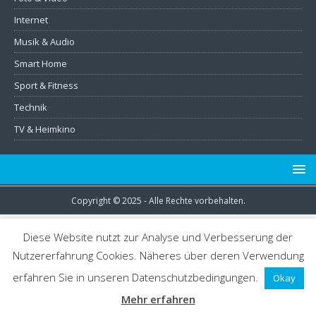
Internet
Musik & Audio
Smart Home
Sport & Fitness
Technik
TV & Heimkino
Copyright © 2025 - Alle Rechte vorbehalten.
Diese Website nutzt zur Analyse und Verbesserung der
Nutzererfahrung Cookies. Näheres über deren Verwendung
erfahren Sie in unseren Datenschutzbedingungen.
Okay
Schließen
Privacy Overview
Mehr erfahren
This website uses cookies to improve your experience while