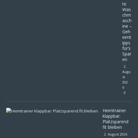
te
Was
chm
asch
ine –
Geh
eimt
ipps
für’s
Spar
en
2.
Augu
st
202
6
0
Heimtrainer
klappbar:
Platzsparend
fit bleiben
2. August 2026