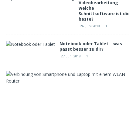
Videobearbeitung –
welche
Schnittsoftware ist die
beste?
26. Juni 2018
1
Notebook oder Tablet – was
passt besser zu dir?
27. Juni 2018
1
W
e
l
c
h
e
r
W
L
A
N
R