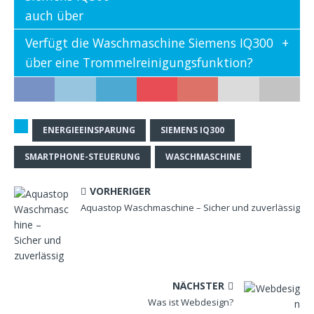
auch über
Verfügt die Waschmaschine Siemens IQ300
über eine Trommelreinigungsfunktion?
ENERGIEEINSPARUNG
SIEMENS IQ300
SMARTPHONE-STEUERUNG
WASCHMASCHINE
VORHERIGER
Aquastop Waschmaschine – Sicher und zuverlässig
NÄCHSTER
Was ist Webdesign?