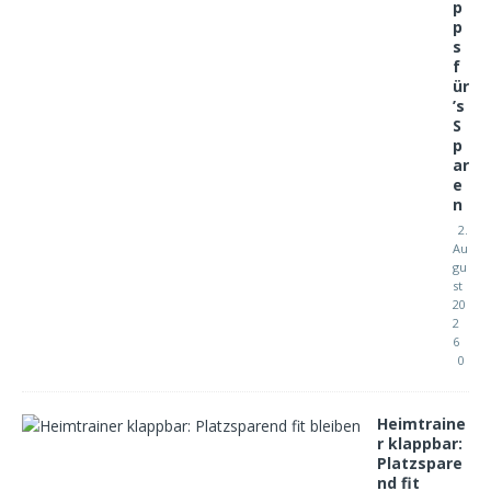
p
p
s
f
ür
’s
S
p
ar
e
n
2.
Au
gu
st
20
2
6
0
Heimtraine
r klappbar:
Platzspare
nd fit