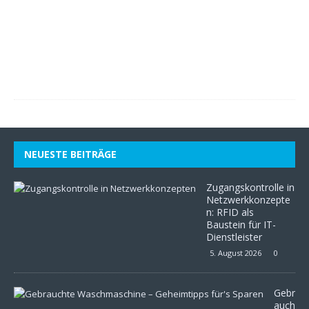
l
i
2
0
2
6
0
NEUESTE BEITRÄGE
Zugangskontrolle in
Netzwerkkonzepte
n: RFID als
Baustein für IT-
Dienstleister
5. August 2026
0
Gebr
auch