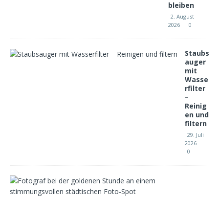
bleiben
2. August
2026
0
Staubs
auger
mit
Wasse
rfilter
–
Reinig
en und
filtern
29. Juli
2026
0
F
o
t
o
-